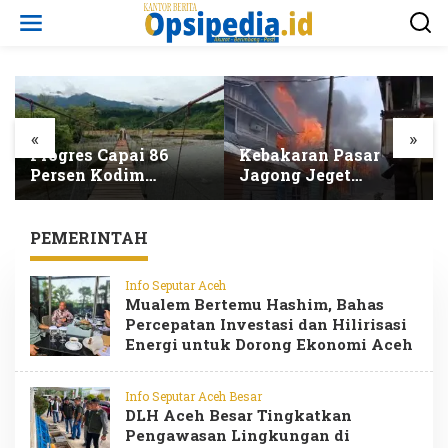
L
e
w
a
t
i
k
e
«
»
k
Progres Capai 86
Kebakaran Pasar
o
Persen Kodim
Jagong Jeget
n
0108/Agara Percepat
Takengon
t
Pembangunan
Hanguskan 96 Kios
e
Jembatan Gantung
Dua Warga Luka
PEMERINTAH
n
Kuta Ujung
Bakar
Info Seputar Aceh
Mualem Bertemu Hashim, Bahas
Percepatan Investasi dan Hilirisasi
Energi untuk Dorong Ekonomi Aceh
Info Seputar Aceh Besar
DLH Aceh Besar Tingkatkan
Pengawasan Lingkungan di