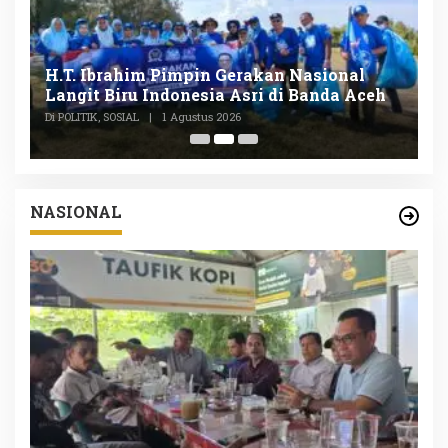
n
H.T. Ibrahim Pimpin Gerakan Nasional
D
Langit Biru Indonesia Asri di Banda Aceh
L
P
Di POLITIK, SOSIAL
|
1 Agustus 2026
Di
NASIONAL