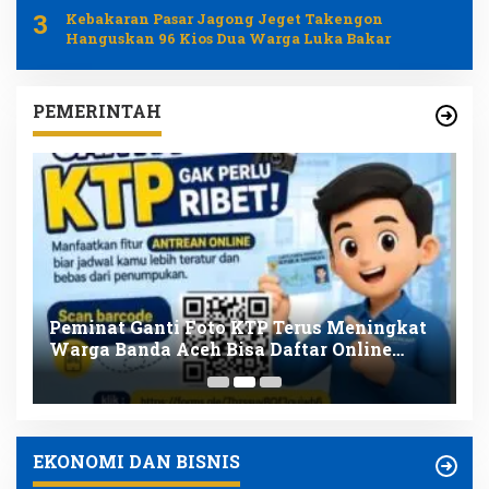
3
Kebakaran Pasar Jagong Jeget Takengon
Hanguskan 96 Kios Dua Warga Luka Bakar
PEMERINTAH
Peminat Ganti Foto KTP Terus Meningkat
P
Warga Banda Aceh Bisa Daftar Online
T
Mulai 11 Agustus
P
EKONOMI DAN BISNIS