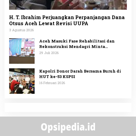
H. T. Ibrahim Perjuangkan Perpanjangan Dana
Otsus Aceh Lewat Revisi UUPA
3 Agustus 2026
Aceh Masuki Fase Rehabilitasi dan
Rekonstruksi Mendagri Minta
Penggunaan Anggaran Dipublikasikan
29 Juli 2026
Kapolri Donor Darah Bersama Buruh di
HUT ke-53 KSPSI
16 Februari 2026