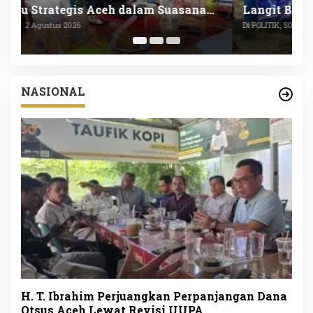
Langit Biru Indonesia Asri di Banda Aceh
L
P
Di POLITIK, SOSIAL
|
1 Agustus 2026
Di
NASIONAL
H. T. Ibrahim Perjuangkan Perpanjangan Dana
Otsus Aceh Lewat Revisi UUPA