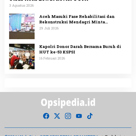
3 Agustus 2026
Aceh Masuki Fase Rehabilitasi dan
Rekonstruksi Mendagri Minta
Penggunaan Anggaran Dipublikasikan
29 Juli 2026
Kapolri Donor Darah Bersama Buruh di
HUT ke-53 KSPSI
16 Februari 2026