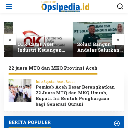
L
e
w
a
t
i
k
e
«
»
k
OJK Catat Aset
Solusi Bangun
o
Industri Keuangan
Andalas Salurkan
n
Syariah Capai
Beasiswa kepada 300
t
Rp3.131 Triliun pada
Pelajar Total
e
2025
Penerima Tembus
22 juara MTQ dan MKQ Provinsi Aceh
n
5.500 Orang
Info Seputar Aceh Besar
Pemkab Aceh Besar Berangkatkan
22 Juara MTQ dan MKQ Umrah,
Bupati: Ini Bentuk Penghargaan
bagi Generasi Qurani
BERITA POPULER