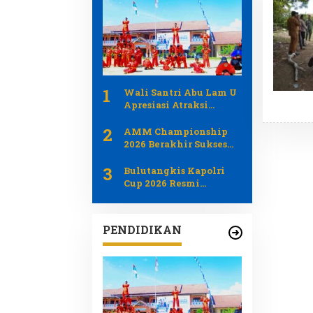
1
Wali Santri Abu Lam U
Apresiasi Atraksi
PERSIDA pada Apel
2
Tahunan 2026
AMM Championship
2026 Berakhir Sukses
Jadi Ajang Pemersatu
3
Generasi Muda dan
Bulutangkis Kapolri
Pemerintah Aceh
Cup 2026 Resmi
Bergulir Libatkan 1.219
Atlet dari Umum Polri
dan Difabel
PENDIDIKAN