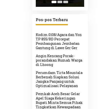
ong
Selamatkan Sawah
Kekeringa
Petani Kuta Cot Glie
Jaga Air B
dari Ancaman
Sawah
Kekeringan
Pos-pos Terbaru
Kodim 0108/Agara dan Yon
TP 855/RD Percepat
Pembangunan Jembatan
Gantung di Lawe Ger Ger
Angin Kencang Porak-
porandakan Rumah Warga
di Lhoong
Perumdam Tirta Mountala
Berbenah Siapkan Solusi
Jangka Panjang untuk
Optimalisasi Pelayanan
Pemkab Aceh Besar Gelar
Apel Siaga Kekeringan
Bupati Minta Semua Pihak
Tingkatkan Kewaspadaan