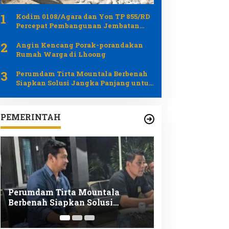
1
Kodim 0108/Agara dan Yon TP 855/RD
Percepat Pembangunan Jembatan
Gantung di Lawe Ger Ger
2
Angin Kencang Porak-porandakan
Rumah Warga di Lhoong
3
Perumdam Tirta Mountala Berbenah
Siapkan Solusi Jangka Panjang untuk
Optimalisasi Pelayanan
PEMERINTAH
Pemkab Aceh Besar Gelar Apel
Illiza Lantik E
Siaga Kekeringan Bupati Minta
Direktur Defini
Semua Pihak Tingkatkan
Meuraxa Perkua
Kewaspadaan
Layanan Keseh