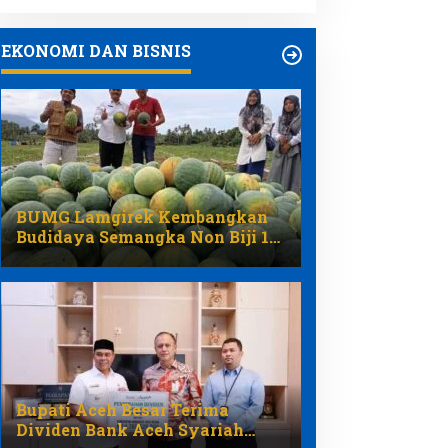
EKONOMI DAN BISNIS
BUMG Lamgirek Kembangkan
Budidaya Semangka Non Biji 12
Petani Raup Hasil Panen
Bupati Aceh Besar Terima
Dividen Bank Aceh Syariah