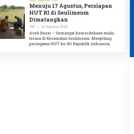
Menuju 17 Agustus, Persiapan
HUT RI di Seulimeum
Dimatangkan
TNI
|
13 Agustus 2025
O
L
Aceh Besar – Semangat kemerdekaan mulai
E
terasa di Kecamatan Seulimeum. Menjelang
H
peringatan HUT ke-80 Republik Indonesia,
A
D
M
I
N
Perumdam Tirta Mountala
Berbenah Siapkan Solusi
Jangka Panjang untuk
Optimalisasi Pelayanan