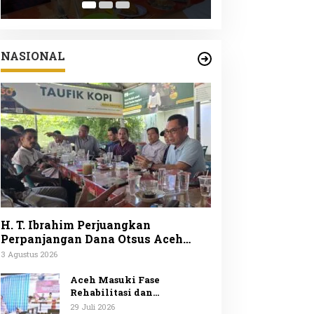
Peduli Lingku
ke-25
NASIONAL
H. T. Ibrahim Perjuangkan
Perpanjangan Dana Otsus Aceh
Lewat Revisi UUPA
3 Agustus 2026
Aceh Masuki Fase
Rehabilitasi dan
Rekonstruksi Mendagri
29 Juli 2026