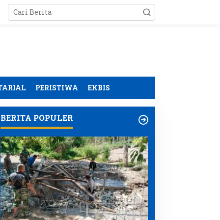
TARIAL
PERISTIWA
EKBIS
BERITA POPULER
nJourney Airports
Kodim 0108/Agara dan
erkuat UMK melalui
Yon TP 855/RD Percepat
elatihan Las bagi Warga
Pembangunan Jembatan
ceh Besar
Gantung di Lawe Ger Ger