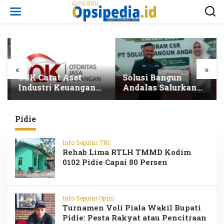
L
e
w
a
t
i
k
e
«
»
k
OJK Catat Aset
Solusi Bangun
o
Industri Keuangan
Andalas Salurkan
n
Syariah Capai
Beasiswa kepada 300
t
Rp3.131 Triliun pada
Pelajar Total
e
2025
Penerima Tembus
Pidie
n
5.500 Orang
Info Seputar TNI
Rehab Lima RTLH TMMD Kodim
0102 Pidie Capai 80 Persen
Info Seputar Opini
Turnamen Voli Piala Wakil Bupati
Pidie: Pesta Rakyat atau Pencitraan