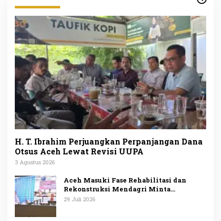
H. T. Ibrahim Perjuangkan Perpanjangan Dana
Otsus Aceh Lewat Revisi UUPA
3 Agustus 2026
Aceh Masuki Fase Rehabilitasi dan
Rekonstruksi Mendagri Minta
Penggunaan Anggaran Dipublikasikan
29 Juli 2026