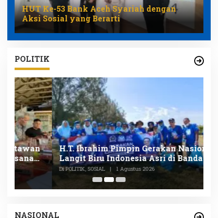
HUT Ke-53 Bank Aceh Syariah dengan
Aksi Sosial yang Berarti
POLITIK
n
H.T. Ibrahim Pimpin Gerakan Nasional
D
Langit Biru Indonesia Asri di Banda Aceh
L
P
Di POLITIK, SOSIAL
|
1 Agustus 2026
Di
NASIONAL