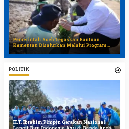
Pemerintah Aceh Tegaskan Bantuan
Kementan Disalurkan Melalui Program
Pemulihan Pertanian
POLITIK
n
H.T. Ibrahim Pimpin Gerakan Nasional
D
Langit Biru Indonesia Asri di Banda Aceh
L