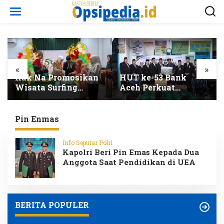
L
e
w
a
t
i
k
e
«
»
k
Kak Na Promosikan
HUT ke-53 Bank
o
Wisata Surfing
Aceh Perkuat
n
Simeulue Sekaligus
Amanah dan Pacu
t
Hadiri HUT Ke-53
Transformasi
e
Bank Aceh Syariah
Ekonomi Syariah
Pin Enmas
n
Aceh
Info Seputar Polri
Kapolri Beri Pin Emas Kepada Dua
Anggota Saat Pendidikan di UEA
BERITA POPULER