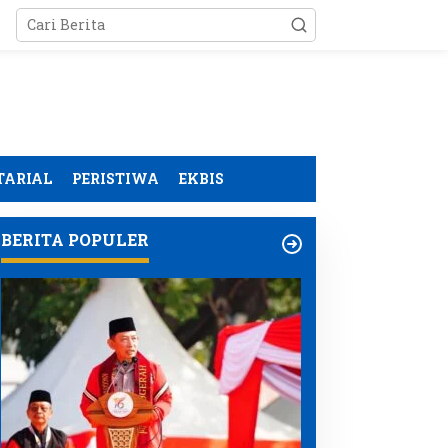
TARIAL
PERISTIWA
EKBIS
BERITA POPULER
otong Royong Kodim
Muktamar XVI Tapak
108/Agara dan Warga
Suci Resmi Dibuka di
ercepat Pembangunan
Semarang Kapolri
embatan Gantung di
Dianugerahi Anggota
esa Gulo Aceh Tenggara
Kehormatan