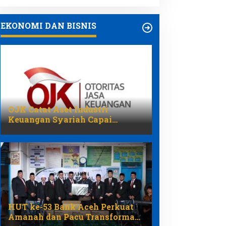
EKONOMI DAN BISNIS
OJK Catat Aset Industri
Keuangan Syariah Capai
Rp3.131 Triliun pada 2025
HUT ke-53 Bank Aceh Perkuat
Amanah dan Pacu Transformasi