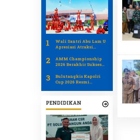
1
Wali Santri Abu Lam U
Apresiasi Atraksi
PERSIDA pada Apel
2
Tahunan 2026
AMM Championship
2026 Berakhir Sukses
Jadi Ajang Pemersatu
3
Generasi Muda dan
Bulutangkis Kapolri
Pemerintah Aceh
Cup 2026 Resmi
Bergulir Libatkan 1.219
Atlet dari Umum Polri
dan Difabel
PENDIDIKAN