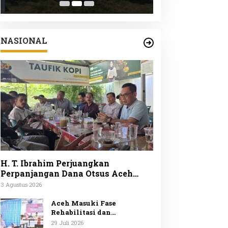
Peduli Lingku
ke-25
NASIONAL
H. T. Ibrahim Perjuangkan
Perpanjangan Dana Otsus Aceh
Lewat Revisi UUPA
3 Agustus 2026
Aceh Masuki Fase
Rehabilitasi dan
Rekonstruksi Mendagri
29 Juli 2026