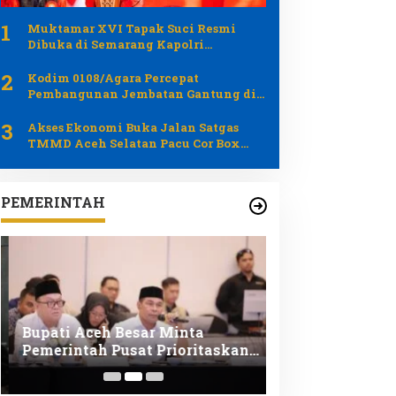
1
Muktamar XVI Tapak Suci Resmi
Dibuka di Semarang Kapolri
Dianugerahi Anggota Kehormatan
2
Kodim 0108/Agara Percepat
Pembangunan Jembatan Gantung di
Kumbang Jaya
3
Akses Ekonomi Buka Jalan Satgas
TMMD Aceh Selatan Pacu Cor Box
Culvert di Kemumu Seberang
PEMERINTAH
Bupati Aceh Besar Minta
Wabup Aceh Be
Pemerintah Pusat Prioritaskan
Gotong Royong
Pemulihan Pertanian
Irigasi di Piye
Pascabencana