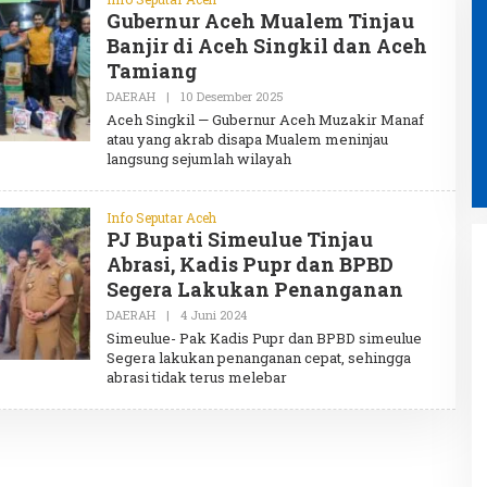
Gubernur Aceh Mualem Tinjau
Banjir di Aceh Singkil dan Aceh
Tamiang
DAERAH
|
10 Desember 2025
O
L
Aceh Singkil — Gubernur Aceh Muzakir Manaf
E
atau yang akrab disapa Mualem meninjau
H
langsung sejumlah wilayah
A
D
M
I
Info Seputar Aceh
N
PJ Bupati Simeulue Tinjau
Abrasi, Kadis Pupr dan BPBD
Segera Lakukan Penanganan
DAERAH
|
4 Juni 2024
O
L
Simeulue- Pak Kadis Pupr dan BPBD simeulue
E
Segera lakukan penanganan cepat, sehingga
H
abrasi tidak terus melebar
A
D
Pemerintah Aceh Kelola Rp9,7
M
I
Miliar dari Total Dana
N
Kementan Rp2,5 Triliun untuk
Pemulihan Bencana