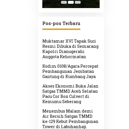
ulihan
Dampak Angin
Diminta P
anian
Kencang
Respons 
cabencana
Pos-pos Terbaru
Muktamar XVI Tapak Suci
Resmi Dibuka di Semarang
Kapolri Dianugerahi
Anggota Kehormatan
Kodim 0108/Agara Percepat
Pembangunan Jembatan
Gantung di Kumbang Jaya
Akses Ekonomi Buka Jalan
Satgas TMMD Aceh Selatan
Pacu Cor Box Culvert di
Kemumu Seberang
Menembus Malam demi
Air Bersih Satgas TMMD
ke-129 Kebut Pembangunan
Tower di Labuhanhaji