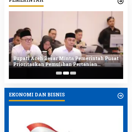
i
Bupati Aceh Besar Minta Pemerintah Pusat
W
Prioritaskan Pemulihan Pertanian
B
Pascabencana
EKONOMI DAN BISNIS