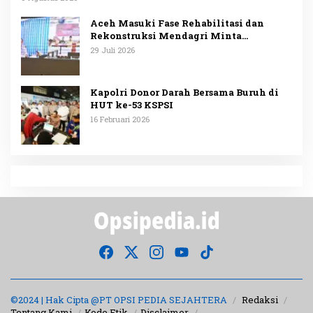
Aceh Masuki Fase Rehabilitasi dan
Rekonstruksi Mendagri Minta
Penggunaan Anggaran Dipublikasikan
29 Juli 2026
Kapolri Donor Darah Bersama Buruh di
HUT ke-53 KSPSI
16 Februari 2026
©2024 | Hak Cipta @PT OPSI PEDIA SEJAHTERA
Redaksi
Tentang Kami
Kode Etik
Disclaimer