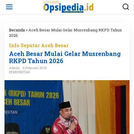
L
e
w
a
t
i
Beranda
»
Aceh Besar Mulai Gelar Musrenbang RKPD Tahun
k
2026
e
Info Seputar Aceh Besar
k
o
Aceh Besar Mulai Gelar Musrenbang
n
RKPD Tahun 2026
t
e
Admin
6 Februari 2025
n
PEMERINTAH