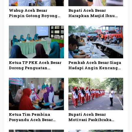
Wabup Aceh Besar
Bupati Aceh Besar
Pimpin Gotong Royong
Harapkan Masjid Ibnu
Bersihkan Irigasi di
Abu Bakar Menjadi Pusat
Piyeung Mon Ara
Pembinaan Umat
Ketua TP PKK Aceh Besar
Pemkab Aceh Besar Siaga
Dorong Penguatan
Hadapi Angin Kencang
Program untuk
OPD Diminta Perkuat
Pemberdayaan Keluarga
Respons Bencana
Ketua Tim Pembina
Bupati Aceh Besar
Posyandu Aceh Besar
Motivasi Paskibraka
Dorong Kolaborasi
Jelang HUT RI ke-81
Perkuat Layanan