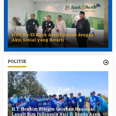
HUT Ke-53 Bank Aceh Syariah dengan
Aksi Sosial yang Berarti
POLITIK
n
H.T. Ibrahim Pimpin Gerakan Nasional
D
Langit Biru Indonesia Asri di Banda Aceh
L