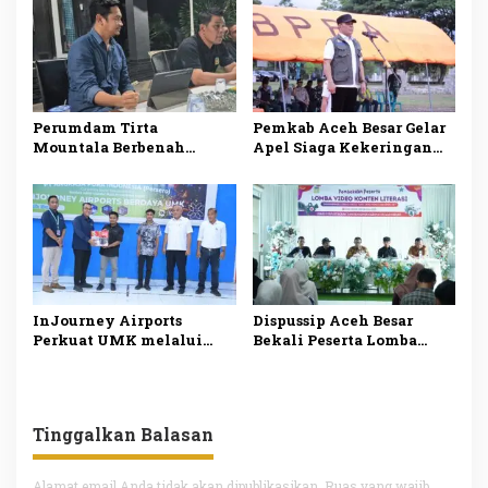
Kesehatan Ibu dan Anak
Perumdam Tirta
Pemkab Aceh Besar Gelar
Mountala Berbenah
Apel Siaga Kekeringan
Siapkan Solusi Jangka
Bupati Minta Semua
Panjang untuk
Pihak Tingkatkan
Optimalisasi Pelayanan
Kewaspadaan
InJourney Airports
Dispussip Aceh Besar
Perkuat UMK melalui
Bekali Peserta Lomba
Pelatihan Las bagi Warga
Video Literasi untuk
Aceh Besar
Perkuat Budaya Membaca
Tinggalkan Balasan
Alamat email Anda tidak akan dipublikasikan.
Ruas yang wajib