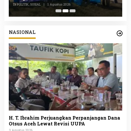
P
Di POLITIK, SOSIAL
|
1 Agustus 2026
Di
NASIONAL
H. T. Ibrahim Perjuangkan Perpanjangan Dana
Otsus Aceh Lewat Revisi UUPA
3 Agustus 2026