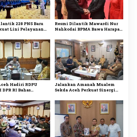
lantik 228 PNS Baru
Resmi Dilantik Mawardi Nur
kuat Lini Pelayanan
Nahkodai BPMA Bawa Harapan
Pemerintah Aceh
Baru untuk Migas Aceh
ceh Hadiri RDPU
Jalankan Amanah Mualem
I DPR RI Bahas
Sekda Aceh Perkuat Sinergi
asi Kepala Daerah dan
dengan Polda Aceh
an PAD