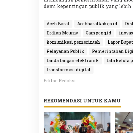
demi kepentingan publik yang lebih 
Aceh Barat
Acehbaratkab.go.id
Dis
Erdian Mourny
Gampong.id
inovas
komunikasi pemerintah
Lapor Bupat
Pelayanan Publik
Pemerintahan Digi
tanda tangan elektronik
tata kelola
transformasi digital
Editor: Redaksi
REKOMENDASI UNTUK KAMU