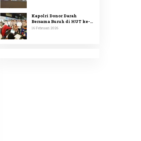
Minta Penggunaan
Anggaran Dipublikasikan
Kapolri Donor Darah
Bersama Buruh di HUT ke-53
KSPSI
16 Februari 2026