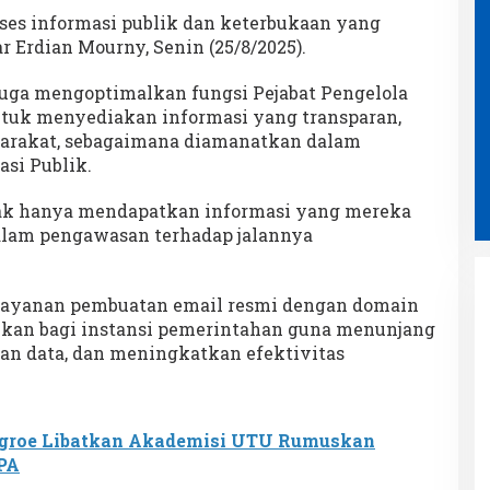
ses informasi publik dan keterbukaan yang
ar Erdian Mourny, Senin (25/8/2025).
a juga mengoptimalkan fungsi Pejabat Pengelola
ntuk menyediakan informasi yang transparan,
yarakat, sebagaimana diamanatkan dalam
si Publik.
dak hanya mendapatkan informasi yang mereka
 dalam pengawasan terhadap jalannya
 layanan pembuatan email resmi dengan domain
kkan bagi instansi pemerintahan guna menunjang
an data, dan meningkatkan efektivitas
Ampon Bram Bertemu Puluhan
groe Libatkan Akademisi UTU Rumuskan
Wartawan Bahas Isu Strategis
PA
Aceh dalam Suasana Penuh
Di POLITIK
|
2 Agustus 2026