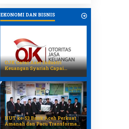
EKONOMI DAN BISNIS
OJK Catat Aset Industri
Keuangan Syariah Capai
Rp3.131 Triliun pada 2025
HUT ke-53 Bank Aceh Perkuat
Amanah dan Pacu Transformasi