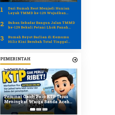
1
Dari Rumah Reot Menjadi Hunian
Layak TMMD ke-129 Wujudkan
Impian Umar Amin di Lhok Panah
2
Bukan Sekadar Bangun Jalan TMMD
ke-129 Bekali Petani Lhok Panah
Tingkatkan Hasil Pertanian
3
Rumah Reyot Barlian di Kemumu
Hilir Kini Berubah Total Tinggal
Finishing
PEMERINTAH
Pemerintah Aceh Kelola Rp9,7
Bupati Aceh Be
Miliar dari Total Dana
Pemerintah Pus
Kementan Rp2,5 Triliun untuk
Pemulihan Pert
Pemulihan Bencana
Pascabencana