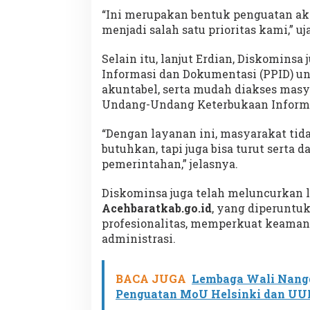
“Ini merupakan bentuk penguatan ak
menjadi salah satu prioritas kami,” uj
Selain itu, lanjut Erdian, Diskomins
Informasi dan Dokumentasi (PPID) u
akuntabel, serta mudah diakses mas
Undang-Undang Keterbukaan Informa
“Dengan layanan ini, masyarakat ti
butuhkan, tapi juga bisa turut serta
pemerintahan,” jelasnya.
Diskominsa juga telah meluncurkan
Acehbaratkab.go.id
, yang diperuntu
profesionalitas, memperkuat keaman
administrasi.
BACA JUGA
Lembaga Wali Nang
Penguatan MoU Helsinki dan UU