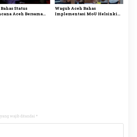
Bahas Status
Wagub Aceh Bahas
ncana Aceh Bersama
Implementasi MoU Helsinki
mda Sebelum Ambil
Bersama Sekretariat Negara
an
yang wajib ditandai
*