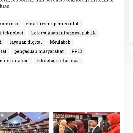
luas.
kominsa
email resmi pemerintah
i teknologi
keterbukaan informasi publik
i
layanan digital
Meulaboh
tal
pengaduan masyarakat
PPID
 pemerintahan
teknologi informasi