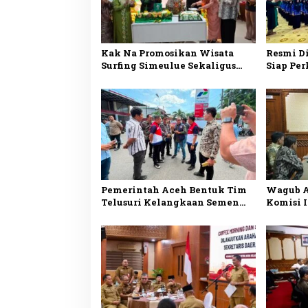
Kak Na Promosikan Wisata
Resmi Di
Surfing Simeulue Sekaligus
Siap Per
Hadiri HUT Ke-53 Bank Aceh
Publik 
Syariah
Pemerintah Aceh Bentuk Tim
Wagub A
Telusuri Kelangkaan Semen
Komisi I
dan BBM
Remuner
Penguat