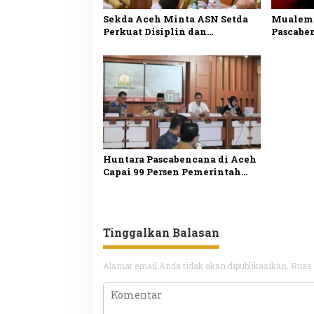
Sekda Aceh Minta ASN Setda
Mualem 
Perkuat Disiplin dan
Pascabe
Kolaborasi Demi Sukseskan
Forkopi
Program Pemerintah
Keputus
Huntara Pascabencana di Aceh
Capai 99 Persen Pemerintah
Fokus Percepat Pembangunan
Huntap
Tinggalkan Balasan
Alamat email Anda tidak akan dipublikasikan.
Ruas 