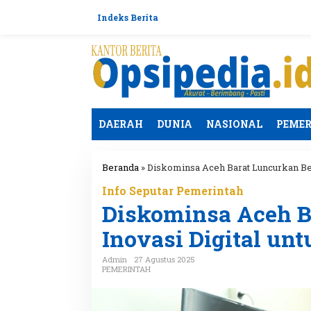
L
e
Indeks Berita
w
a
t
i
k
e
k
o
DAERAH
DUNIA
NASIONAL
PEME
n
t
e
Beranda
»
Diskominsa Aceh Barat Luncurkan Ber
n
Info Seputar Pemerintah
Diskominsa Aceh B
Inovasi Digital un
Admin
27 Agustus 2025
PEMERINTAH