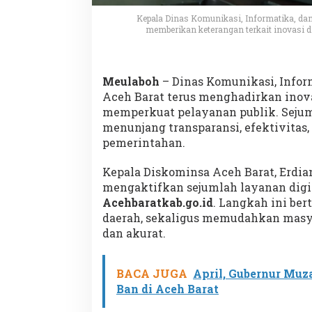
Kepala Dinas Komunikasi, Informatika, dan
memberikan keterangan terkait inovasi dig
Meulaboh
– Dinas Komunikasi, Infor
Aceh Barat terus menghadirkan inova
memperkuat pelayanan publik. Sejum
menunjang transparansi, efektivitas, 
pemerintahan.
Kepala Diskominsa Aceh Barat, Erdi
mengaktifkan sejumlah layanan digi
Acehbaratkab.go.id
. Langkah ini ber
daerah, sekaligus memudahkan masya
dan akurat.
BACA JUGA
April, Gubernur Mu
Ban di Aceh Barat