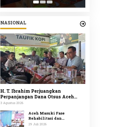
Peduli Lingku
ke-25
NASIONAL
H. T. Ibrahim Perjuangkan
Perpanjangan Dana Otsus Aceh
Lewat Revisi UUPA
3 Agustus 2026
Aceh Masuki Fase
Rehabilitasi dan
Rekonstruksi Mendagri
29 Juli 2026