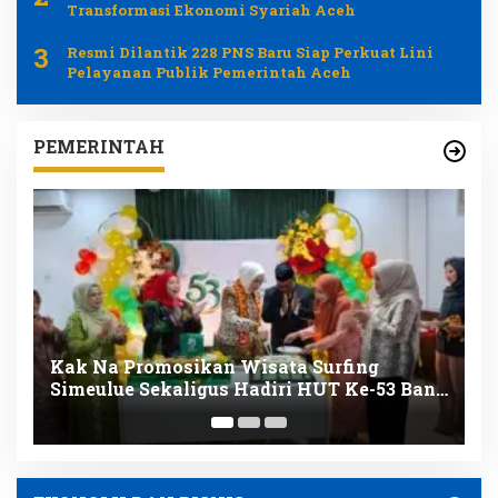
Transformasi Ekonomi Syariah Aceh
3
Resmi Dilantik 228 PNS Baru Siap Perkuat Lini
Pelayanan Publik Pemerintah Aceh
PEMERINTAH
Resmi Dilantik 228 PNS Baru Siap Perkuat
K
nk
Lini Pelayanan Publik Pemerintah Aceh
D
K