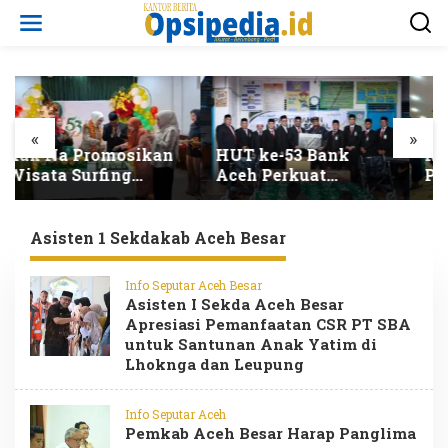
L
e
w
a
t
i
k
e
«
»
k
HUT ke-53 Bank
Resmi Dilantik 228
o
Aceh Perkuat
PNS Baru Siap
n
Amanah dan Pacu
Perkuat Lini
t
Transformasi
Pelayanan Publik
e
Ekonomi Syariah
Pemerintah Aceh
Asisten 1 Sekdakab Aceh Besar
n
Aceh
Info Seputar Aceh Besar
Asisten I Sekda Aceh Besar
Apresiasi Pemanfaatan CSR PT SBA
untuk Santunan Anak Yatim di
Lhoknga dan Leupung
Info Seputar Aceh
Pemkab Aceh Besar Harap Panglima