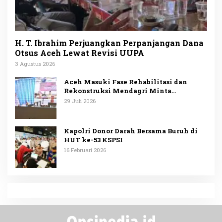
H. T. Ibrahim Perjuangkan Perpanjangan Dana
Otsus Aceh Lewat Revisi UUPA
3 Agustus 2026
Aceh Masuki Fase Rehabilitasi dan
Rekonstruksi Mendagri Minta
Penggunaan Anggaran Dipublikasikan
29 Juli 2026
Kapolri Donor Darah Bersama Buruh di
HUT ke-53 KSPSI
16 Februari 2026