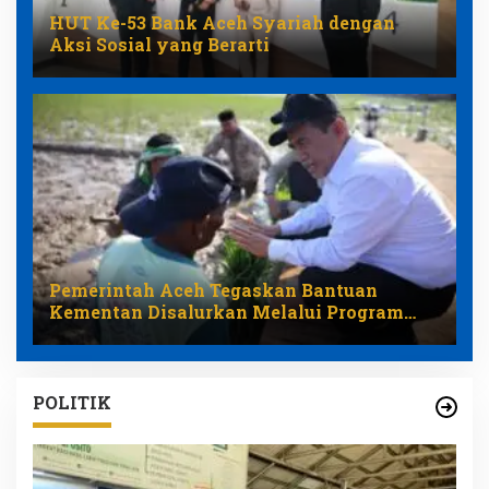
HUT Ke-53 Bank Aceh Syariah dengan
Aksi Sosial yang Berarti
Pemerintah Aceh Tegaskan Bantuan
Kementan Disalurkan Melalui Program
Pemulihan Pertanian
POLITIK