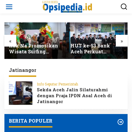
L
e
w
a
t
i
k
e
«
»
k
HUT ke-53 Bank
Resmi Dilantik 228
o
Aceh Perkuat
PNS Baru Siap
n
Amanah dan Pacu
Perkuat Lini
t
Transformasi
Pelayanan Publik
e
Ekonomi Syariah
Pemerintah Aceh
Jatinangor
n
Aceh
Info Seputar Pemerintah
Sekda Aceh Jalin Silaturahmi
dengan Praja IPDN Asal Aceh di
Jatinangor
BERITA POPULER