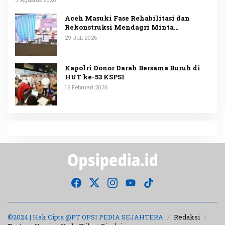
Aceh Masuki Fase Rehabilitasi dan
Rekonstruksi Mendagri Minta
Penggunaan Anggaran Dipublikasikan
29 Juli 2026
Kapolri Donor Darah Bersama Buruh di
HUT ke-53 KSPSI
16 Februari 2026
©2024 | Hak Cipta @PT OPSI PEDIA SEJAHTERA
Redaksi