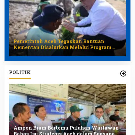
Pemerintah Aceh Tegaskan Bantuan
Kementan Disalurkan Melalui Program
Pemulihan Pertanian
POLITIK
awan
H.T. Ibrahim Pimpin Gerakan Nasional
ana
Langit Biru Indonesia Asri di Banda Aceh