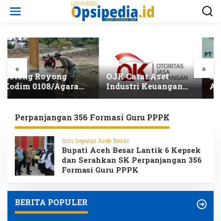
L
e
w
a
t
i
k
e
«
»
k
OJK Catat Aset
Solusi Bangun
o
Industri Keuangan
Andalas Salurkan
n
Syariah Capai
Beasiswa kepada 300
t
Rp3.131 Triliun pada
Pelajar Total
e
2025
Penerima Tembus
Perpanjangan 356 Formasi Guru PPPK
n
5.500 Orang
Info Seputar Aceh Besar
Bupati Aceh Besar Lantik 6 Kepsek
dan Serahkan SK Perpanjangan 356
Formasi Guru PPPK
BERITA POPULER