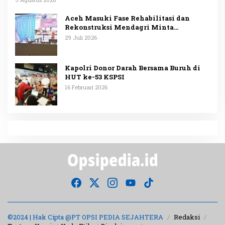
Aceh Masuki Fase Rehabilitasi dan
Rekonstruksi Mendagri Minta
Penggunaan Anggaran Dipublikasikan
29 Juli 2026
Kapolri Donor Darah Bersama Buruh di
HUT ke-53 KSPSI
16 Februari 2026
©2024 | Hak Cipta @PT OPSI PEDIA SEJAHTERA
Redaksi