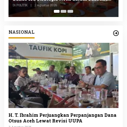
P
Di POLITIK, SOSIAL
|
1 Agustus 2026
Di
NASIONAL
H. T. Ibrahim Perjuangkan Perpanjangan Dana
Otsus Aceh Lewat Revisi UUPA
3 Agustus 2026