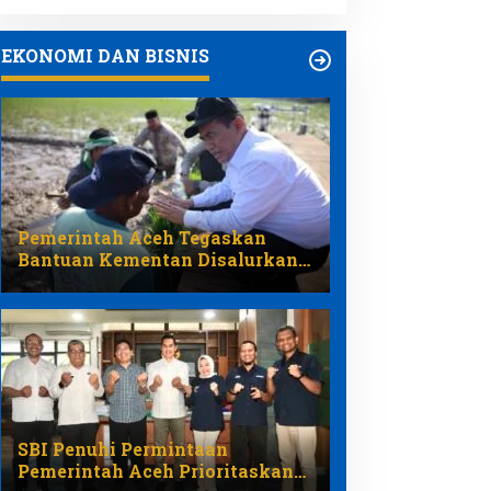
EKONOMI DAN BISNIS
Pemerintah Aceh Tegaskan
Bantuan Kementan Disalurkan
Melalui Program Pemulihan
Pertanian
SBI Penuhi Permintaan
Pemerintah Aceh Prioritaskan