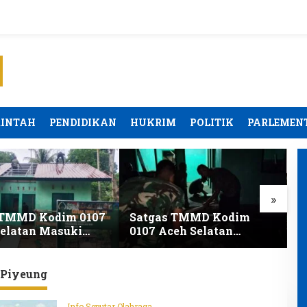
RINTAH
PENDIDIKAN
HUKRIM
POLITIK
PARLEMEN
»
TMMD Kodim 0107
Satgas TMMD Kodim
P
elatan Masuki
0107 Aceh Selatan
R
 Pengecatan
Lembur Malam Demi
A
n Barlian Kian
Rampungkan RTLH
T
Tepat Waktu
 Piyeung
Info Seputar Olahraga