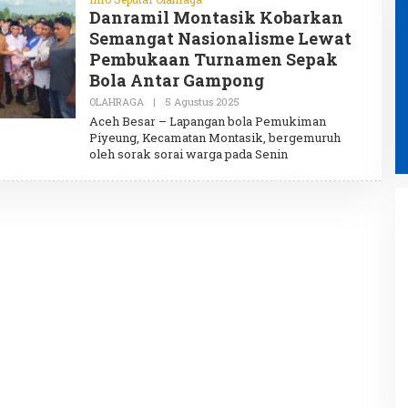
Danramil Montasik Kobarkan
Semangat Nasionalisme Lewat
Pembukaan Turnamen Sepak
Bola Antar Gampong
OLAHRAGA
|
5 Agustus 2025
O
L
Aceh Besar – Lapangan bola Pemukiman
E
Piyeung, Kecamatan Montasik, bergemuruh
H
oleh sorak sorai warga pada Senin
A
D
M
I
N
Ketua Tim Pembina Posyandu
Aceh Besar Dorong Kolaborasi
Perkuat Layanan Kesehatan Ibu
dan Anak