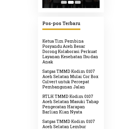
ulihan Bencana
Lamteumen I
Lhoong
ometeorologi di
Akibat Angin
uen
Kencang Disertai
Hujan
Pos-pos Terbaru
Ketua Tim Pembina
Posyandu Aceh Besar
Dorong Kolaborasi Perkuat
Layanan Kesehatan Ibu dan
Anak
Satgas TMMD Kodim 0107
Aceh Selatan Mulai Cor Box
Culvert untuk Percepat
Pembangunan Jalan
RTLH TMMD Kodim 0107
Aceh Selatan Masuki Tahap
Pengecatan Harapan
Barlian Kian Nyata
Satgas TMMD Kodim 0107
Aceh Selatan Lembur