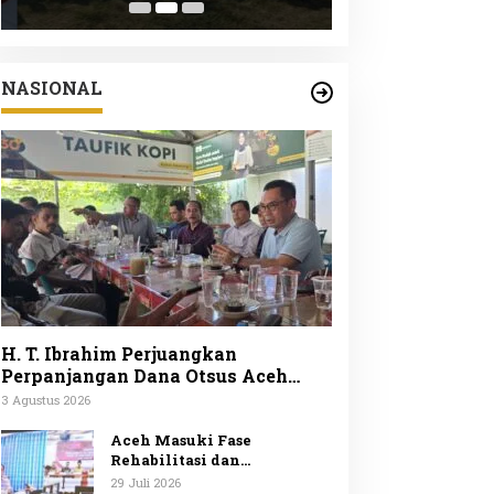
Peduli Lingku
ke-25
NASIONAL
H. T. Ibrahim Perjuangkan
Perpanjangan Dana Otsus Aceh
Lewat Revisi UUPA
3 Agustus 2026
Aceh Masuki Fase
Rehabilitasi dan
Rekonstruksi Mendagri
29 Juli 2026