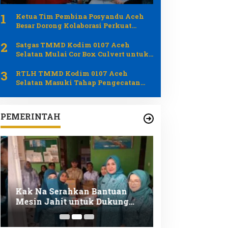
1
Ketua Tim Pembina Posyandu Aceh
Besar Dorong Kolaborasi Perkuat
Layanan Kesehatan Ibu dan Anak
2
Satgas TMMD Kodim 0107 Aceh
Selatan Mulai Cor Box Culvert untuk
Percepat Pembangunan Jalan
3
RTLH TMMD Kodim 0107 Aceh
Selatan Masuki Tahap Pengecatan
Harapan Barlian Kian Nyata
PEMERINTAH
Kak Na Serahkan Bantuan
Kak Na Ajak Si
Mesin Jahit untuk Dukung
Simeulue Bara
Pengrajin Desa Lhok Makmur
Ikan Demi Masa