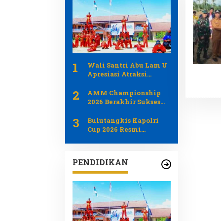
1
Wali Santri Abu Lam U
Apresiasi Atraksi
PERSIDA pada Apel
2
Tahunan 2026
AMM Championship
2026 Berakhir Sukses
Jadi Ajang Pemersatu
3
Generasi Muda dan
Bulutangkis Kapolri
Pemerintah Aceh
Cup 2026 Resmi
Bergulir Libatkan 1.219
Atlet dari Umum Polri
dan Difabel
PENDIDIKAN