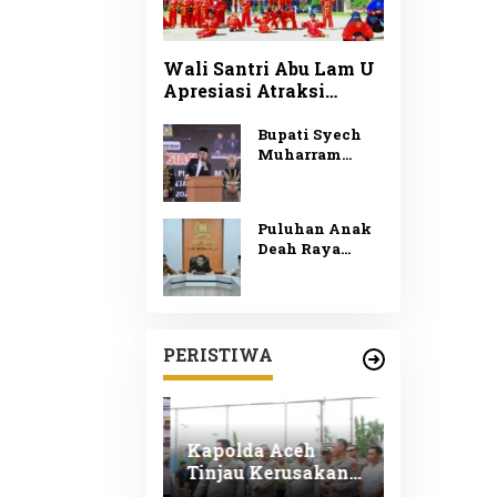
Wali Santri Abu Lam U
Apresiasi Atraksi
PERSIDA pada Apel
Tahunan 2026
Bupati Syech
Muharram
Apresiasi Juara
Beut Kitab Bak
Sikula
Puluhan Anak
Deah Raya
Belum Dapat
Sekolah Ketua
DPRK Minta
Disdikbud
Bertindak
PERISTIWA
Cepat Carikan
Solusi
ub Aceh
Kapolda Aceh
Angin Ke
pingi Wapres
Tinjau Kerusakan
Porak-po
an Tinjau
Rumah Dinas Aspol
Rumah Wa