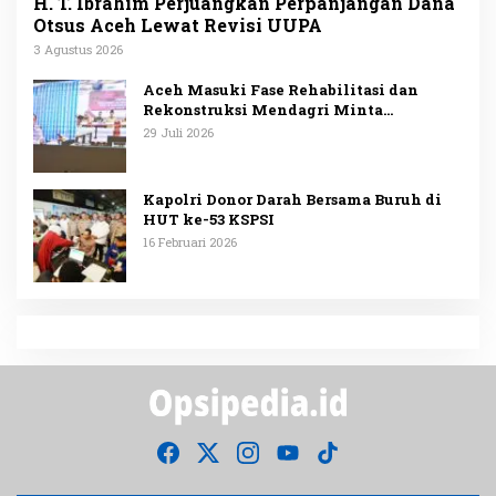
H. T. Ibrahim Perjuangkan Perpanjangan Dana
Otsus Aceh Lewat Revisi UUPA
3 Agustus 2026
Aceh Masuki Fase Rehabilitasi dan
Rekonstruksi Mendagri Minta
Penggunaan Anggaran Dipublikasikan
29 Juli 2026
Kapolri Donor Darah Bersama Buruh di
HUT ke-53 KSPSI
16 Februari 2026