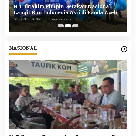
n
H.T. Ibrahim Pimpin Gerakan Nasional
D
Langit Biru Indonesia Asri di Banda Aceh
L
P
Di POLITIK, SOSIAL
|
1 Agustus 2026
Di
NASIONAL