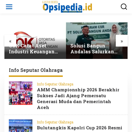
L
e
w
a
t
i
k
e
«
»
k
OJK Catat Aset
Solusi Bangun
o
Industri Keuangan
Andalas Salurkan
n
Syariah Capai
Beasiswa kepada 300
t
Rp3.131 Triliun pada
Pelajar Total
e
2025
Penerima Tembus
Info Seputar Olahraga
n
5.500 Orang
Info Seputar Olahraga
AMM Championship 2026 Berakhir
Sukses Jadi Ajang Pemersatu
Generasi Muda dan Pemerintah
Aceh
Info Seputar Olahraga
Bulutangkis Kapolri Cup 2026 Resmi