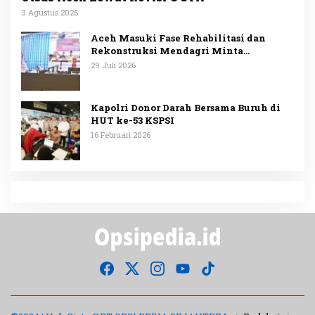
3 Agustus 2026
Aceh Masuki Fase Rehabilitasi dan
Rekonstruksi Mendagri Minta
Penggunaan Anggaran Dipublikasikan
29 Juli 2026
Kapolri Donor Darah Bersama Buruh di
HUT ke-53 KSPSI
16 Februari 2026