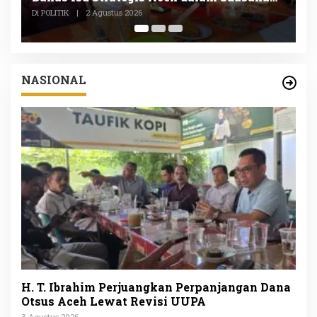
P
Di POLITIK, SOSIAL
|
1 Agustus 2026
Di
NASIONAL
H. T. Ibrahim Perjuangkan Perpanjangan Dana
Otsus Aceh Lewat Revisi UUPA
3 Agustus 2026