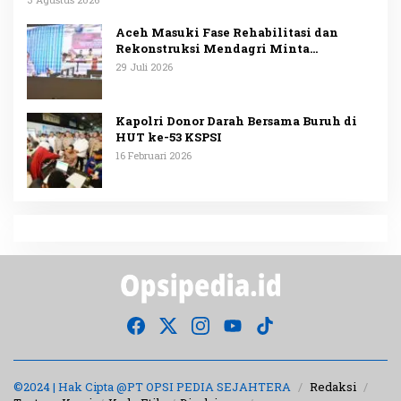
Aceh Masuki Fase Rehabilitasi dan
Rekonstruksi Mendagri Minta
Penggunaan Anggaran Dipublikasikan
29 Juli 2026
Kapolri Donor Darah Bersama Buruh di
HUT ke-53 KSPSI
16 Februari 2026
©2024 | Hak Cipta @PT OPSI PEDIA SEJAHTERA
Redaksi