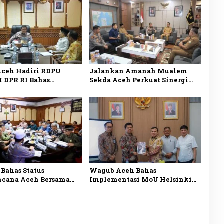
ceh Hadiri RDPU
Jalankan Amanah Mualem
I DPR RI Bahas
Sekda Aceh Perkuat Sinergi
asi Kepala Daerah dan
dengan Polda Aceh
an PAD
Bahas Status
Wagub Aceh Bahas
ncana Aceh Bersama
Implementasi MoU Helsinki
mda Sebelum Ambil
Bersama Sekretariat Negara
an