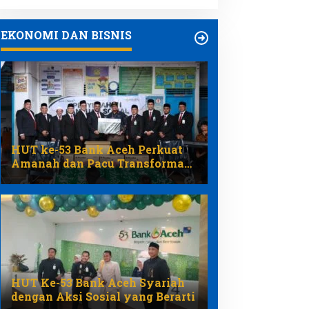
EKONOMI DAN BISNIS
HUT ke-53 Bank Aceh Perkuat
Amanah dan Pacu Transformasi
Ekonomi Syariah Aceh
HUT Ke-53 Bank Aceh Syariah
dengan Aksi Sosial yang Berarti