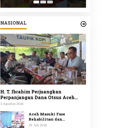
Peduli Lingku
ke-25
NASIONAL
H. T. Ibrahim Perjuangkan
Perpanjangan Dana Otsus Aceh
Lewat Revisi UUPA
3 Agustus 2026
Aceh Masuki Fase
Rehabilitasi dan
Rekonstruksi Mendagri
29 Juli 2026