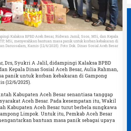
dampingi Kalaksa BPBD Aceh Besar, Ridwan Jamil, Ssos, MSi, dan Kepala
STP, MSi, menyerahkan bantuan masa panik untuk korban kebakaran di
 Darussalam, Kamis (12/6/2025). Foto: Dok. Dinas Sosial Aceh Besar
, Drs, Syukri A Jalil, didampingi Kalaksa BPBD
 dan Kepala Dinas Sosial Aceh Besar, Aulia Rahman,
sa panik untuk korban kebakaran di Gampong
 (12/6/2025).
ntah Kabupaten Aceh Besar senantiasa tanggap
arakat Aceh Besar. Pada kesempatan itu, Wakil
ah Kabupaten Aceh Besar turut berbela sungkawa
ampong Limpok. Untuk itu, Pemkab Aceh Besar
 mengantarkan bantuan masa panik sebagai upaya