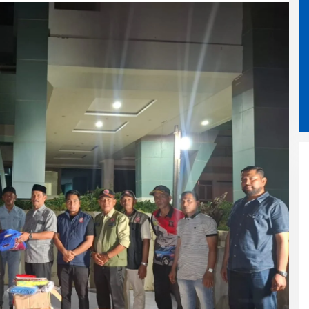
Kak Na Promosikan Wisata
Surfing Simeulue Sekaligus
Hadiri HUT Ke-53 Bank Aceh
Syariah