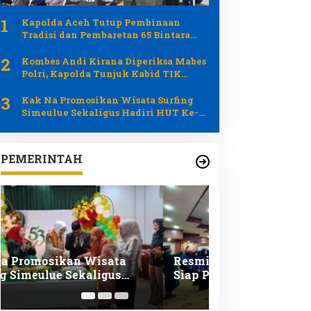
1
Kapolda Aceh Tutup Pembinaan
Tradisi dan Pembaretan 65 Bintara
Remaja Satbrimob Polda Aceh
2
Kombes Andi Kirana Diperiksa Mabes
Polri, Kapolda Tunjuk Kabid TIK
sebagai Pelaksana Tugas Kapolresta
3
Banda Aceh
Kak Na Promosikan Wisata Surfing
Simeulue Sekaligus Hadiri HUT Ke-53
Bank Aceh Syariah
PEMERINTAH
Resmi Dilantik 228 PNS Baru
Ketua Tim Pem
Siap Perkuat Lini Pelayanan
Aceh Besar Dor
Publik Pemerintah Aceh
Perkuat Layana
dan Anak