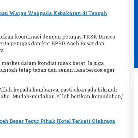
bau Warga Waspada Kebakaran di Tengah
akukan koordinasi dengan petugas TKSK Dinsos
serta petugas damkar BPBD Aceh Besar dan
a.
market dalam kondisi rusak berat. Ia juga
usibah tetap tabah dan senantiasa berdoa agar
 Allah kepada hambanya, pasti akan ada hikmah
 tahu. Mudah-mudahan Allah berikan kemudahan,”
Ampon Bram Bertemu Puluhan
eh Besar Tegur Pihak Hotel Terkait Olahraga
Wartawan Bahas Isu Strategis
Aceh dalam Suasana Penuh
Di POLITIK
|
2 Agustus 2026