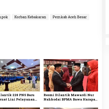
mpok
Korban Kebakaran
Pemkab Aceh Besar
lantik 228 PNS Baru
Resmi Dilantik Mawardi Nur
kuat Lini Pelayanan
Nahkodai BPMA Bawa Harapan
Pemerintah Aceh
Baru untuk Migas Aceh