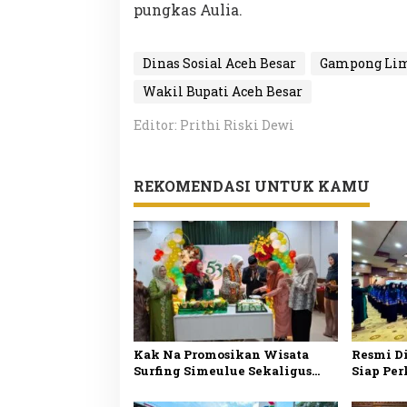
pungkas Aulia.
Dinas Sosial Aceh Besar
Gampong Li
Wakil Bupati Aceh Besar
Editor: Prithi Riski Dewi
REKOMENDASI UNTUK KAMU
Kak Na Promosikan Wisata
Resmi Di
Surfing Simeulue Sekaligus
Siap Per
Hadiri HUT Ke-53 Bank Aceh
Publik 
Syariah