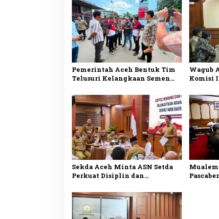
Pemerintah Aceh Bentuk Tim
Wagub A
Telusuri Kelangkaan Semen
Komisi I
dan BBM
Remuner
Penguat
Sekda Aceh Minta ASN Setda
Mualem 
Perkuat Disiplin dan
Pascabe
Kolaborasi Demi Sukseskan
Forkopi
Program Pemerintah
Keputus