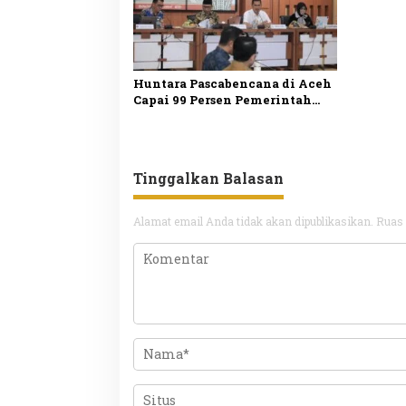
Huntara Pascabencana di Aceh
Capai 99 Persen Pemerintah
Fokus Percepat Pembangunan
Huntap
Tinggalkan Balasan
Alamat email Anda tidak akan dipublikasikan.
Ruas 