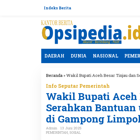
L
e
Indeks Berita
w
a
t
i
k
e
k
o
DAERAH
DUNIA
NASIONAL
PEME
n
t
e
Beranda
»
Wakil Bupati Aceh Besar Tinjau dan
n
Info Seputar Pemerintah
Wakil Bupati Aceh 
Serahkan Bantuan 
di Gampong Limpo
Admin
13 Juni 2025
PEMERINTAH
,
SOSIAL