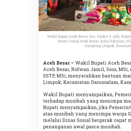
Wakil Bupati Aceh Besar, Drs, Syukri A Jalil, di
Dinas Sosial Aceh Besar, Aulia Rahman, S
Gampong Limpok, Kecamatan
Aceh Besar –
Wakil Bupati Aceh Besar
Aceh Besar, Ridwan Jamil, Ssos, MSi,
SSTP, MSi, menyerahkan bantuan ma
Limpok, Kecamatan Darussalam, Kamis
Wakil Bupati menyampaikan, Pemeri
terhadap musibah yang menimpa masy
Bupati menyampaikan, jika Pemerint
atas musibah yang menimpa warga G
melalui Dinas Sosial bergerak cepat
penanganan awal pasca musibah.