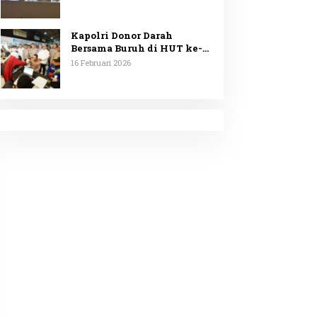
Minta Penggunaan
Anggaran Dipublikasikan
Kapolri Donor Darah
Bersama Buruh di HUT ke-53
KSPSI
16 Februari 2026