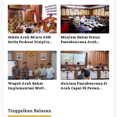
Remunerasi Kepala
Perkuat Sinergi dengan
Daerah dan Penguatan
Polda Aceh
PAD
Sekda Aceh Minta ASN
Mualem Bahas Status
Setda Perkuat Disiplin
Pascabencana Aceh
dan Kolaborasi Demi
Bersama Forkopimda
Sukseskan Program
Sebelum Ambil
Pemerintah
Keputusan
Wagub Aceh Bahas
Huntara Pascabencana di
Implementasi MoU
Aceh Capai 99 Persen
Helsinki Bersama
Pemerintah Fokus
Sekretariat Negara
Percepat Pembangunan
Huntap
Tinggalkan Balasan