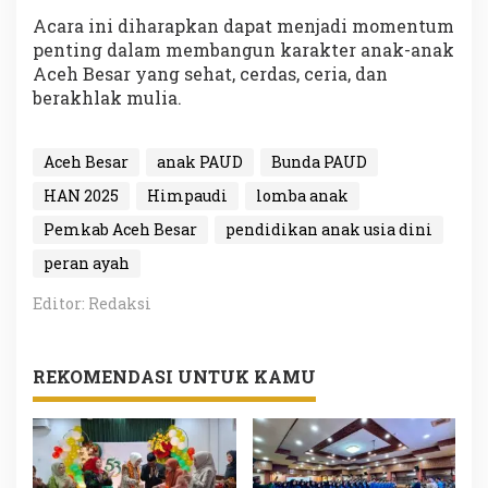
Acara ini diharapkan dapat menjadi momentum
penting dalam membangun karakter anak-anak
Aceh Besar yang sehat, cerdas, ceria, dan
berakhlak mulia.
Aceh Besar
anak PAUD
Bunda PAUD
HAN 2025
Himpaudi
lomba anak
Pemkab Aceh Besar
pendidikan anak usia dini
peran ayah
Editor: Redaksi
REKOMENDASI UNTUK KAMU