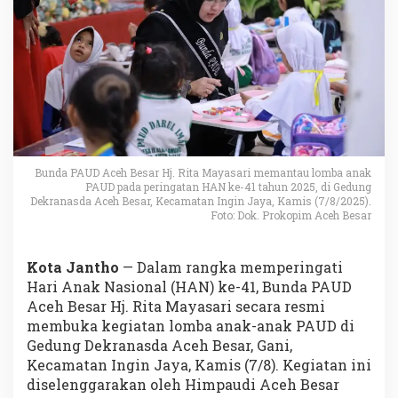
Bunda PAUD Aceh Besar Hj. Rita Mayasari memantau lomba anak
PAUD pada peringatan HAN ke-41 tahun 2025, di Gedung
Dekranasda Aceh Besar, Kecamatan Ingin Jaya, Kamis (7/8/2025).
Foto: Dok. Prokopim Aceh Besar
Kota Jantho
— Dalam rangka memperingati
Hari Anak Nasional (HAN) ke-41, Bunda PAUD
Aceh Besar Hj. Rita Mayasari secara resmi
membuka kegiatan lomba anak-anak PAUD di
Gedung Dekranasda Aceh Besar, Gani,
Kecamatan Ingin Jaya, Kamis (7/8). Kegiatan ini
diselenggarakan oleh Himpaudi Aceh Besar