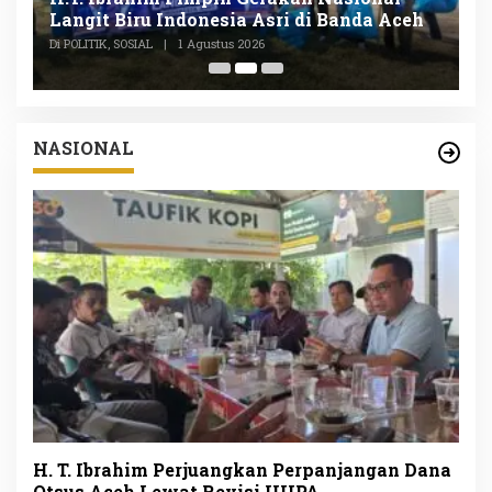
Langit Biru Indonesia Asri di Banda Aceh
L
P
Di POLITIK, SOSIAL
|
1 Agustus 2026
Di
NASIONAL
H. T. Ibrahim Perjuangkan Perpanjangan Dana
Otsus Aceh Lewat Revisi UUPA