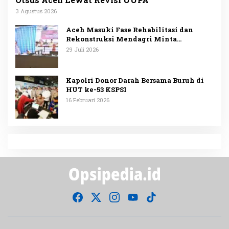
3 Agustus 2026
Aceh Masuki Fase Rehabilitasi dan
Rekonstruksi Mendagri Minta
Penggunaan Anggaran Dipublikasikan
29 Juli 2026
Kapolri Donor Darah Bersama Buruh di
HUT ke-53 KSPSI
16 Februari 2026