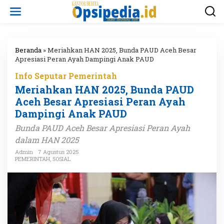
L
e
w
a
t
i
Beranda
»
Meriahkan HAN 2025, Bunda PAUD Aceh Besar
k
Apresiasi Peran Ayah Dampingi Anak PAUD
e
Info Seputar Pemerintah
k
o
Meriahkan HAN 2025, Bunda PAUD
n
Aceh Besar Apresiasi Peran Ayah
t
Dampingi Anak PAUD
e
n
Bunda PAUD Aceh Besar Apresiasi Peran Ayah
dalam HAN 2025
Admin
7 Agustus 2025
PEMERINTAH
,
SOSIAL