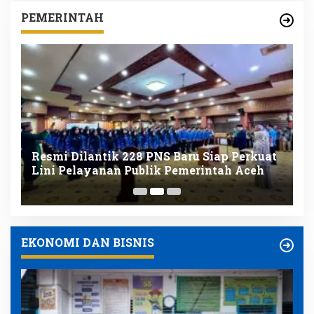
PEMERINTAH
Resmi Dilantik 228 PNS Baru Siap Perkuat
K
nk
Lini Pelayanan Publik Pemerintah Aceh
D
K
EKONOMI DAN BISNIS