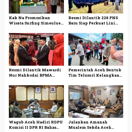
Kak Na Promosikan
Resmi Dilantik 228 PNS
Wisata Surfing Simeulue
Baru Siap Perkuat Lini
Sekaligus Hadiri HUT Ke-
Pelayanan Publik
53 Bank Aceh Syariah
Pemerintah Aceh
Resmi Dilantik Mawardi
Pemerintah Aceh Bentuk
Nur Nahkodai BPMA
Tim Telusuri Kelangkaan
Bawa Harapan Baru untuk
Semen dan BBM
Migas Aceh
Wagub Aceh Hadiri RDPU
Jalankan Amanah
Komisi II DPR RI Bahas
Mualem Sekda Aceh