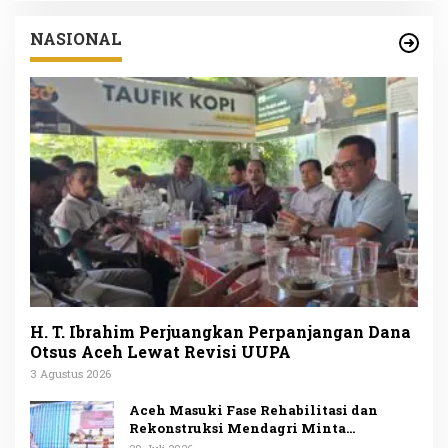
NASIONAL
H. T. Ibrahim Perjuangkan Perpanjangan Dana
Otsus Aceh Lewat Revisi UUPA
3 Agustus 2026
Aceh Masuki Fase Rehabilitasi dan
Rekonstruksi Mendagri Minta
Penggunaan Anggaran Dipublikasikan