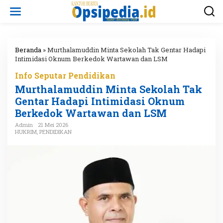
L
e
w
a
t
i
Beranda
»
Murthalamuddin Minta Sekolah Tak Gentar Hadapi
k
Intimidasi Oknum Berkedok Wartawan dan LSM
e
Info Seputar Pendidikan
k
o
Murthalamuddin Minta Sekolah Tak
n
Gentar Hadapi Intimidasi Oknum
t
Berkedok Wartawan dan LSM
e
n
Admin
21 Mei 2026
HUKRIM
,
PENDIDIKAN