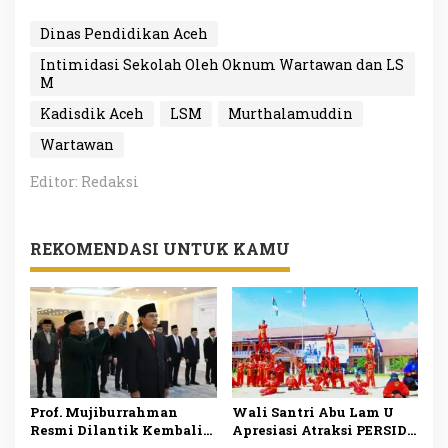
Dinas Pendidikan Aceh
Intimidasi Sekolah Oleh Oknum Wartawan dan LS
M
Kadisdik Aceh
LSM
Murthalamuddin
Wartawan
Editor: Redaksi
REKOMENDASI UNTUK KAMU
Prof. Mujiburrahman
Wali Santri Abu Lam U
Resmi Dilantik Kembali
Apresiasi Atraksi PERSIDA
sebagai Rektor UIN Ar-
pada Apel Tahunan 2026