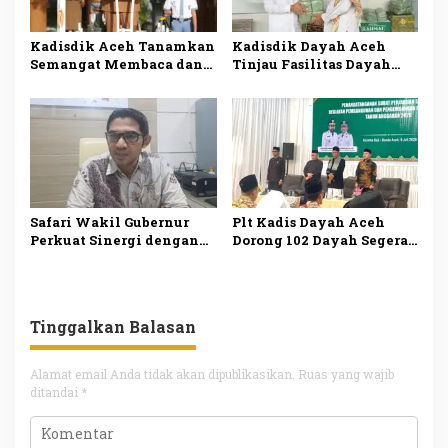
Kadisdik Aceh Tanamkan
Kadisdik Dayah Aceh
Semangat Membaca dan
Tinjau Fasilitas Dayah
Penguatan Karakter di
Bustanul Arifin untuk
Penutupan MPLS SMAN 2
Perkuat Mutu Pendidikan
Banda Aceh
Keagamaan
Safari Wakil Gubernur
Plt Kadis Dayah Aceh
Perkuat Sinergi dengan
Dorong 102 Dayah Segera
Ulama Dinas Pendidikan
Mulai Pembangunan Usai
Dayah Siapkan Pemetaan
Teken SPS
Aspirasi Dayah
Tinggalkan Balasan
Alamat email Anda tidak akan dipublikasikan.
Ruas yang wajib
ditandai
*