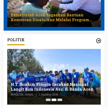
Pemerintah Aceh Tegaskan Bantuan
Kementan Disalurkan Melalui Program
Pemulihan Pertanian
POLITIK
n
H.T. Ibrahim Pimpin Gerakan Nasional
D
Langit Biru Indonesia Asri di Banda Aceh
L
P
Di POLITIK, SOSIAL
|
1 Agustus 2026
Di