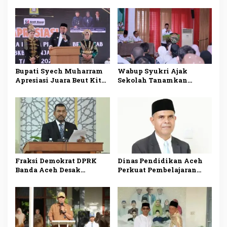
Raniry untuk Periode
2026–2030
Bupati Syech Muharram
Wabup Syukri Ajak
Apresiasi Juara Beut Kitab
Sekolah Tanamkan
Bak Sikula
Budaya Cinta
Lingkungan Demi
Wujudkan Generasi Sehat
Berkarakter
Fraksi Demokrat DPRK
Dinas Pendidikan Aceh
Banda Aceh Desak
Perkuat Pembelajaran
Evaluasi Menyeluruh
Sains Berbasis Al-Qur’an
Pelaksanaan SPMB 2026
di Sekolah