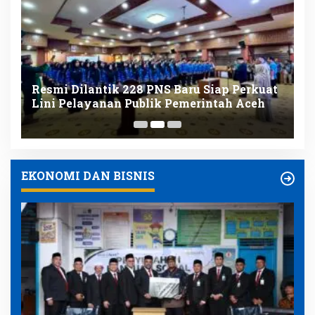
Resmi Dilantik 228 PNS Baru Siap Perkuat
K
nk
Lini Pelayanan Publik Pemerintah Aceh
D
K
EKONOMI DAN BISNIS