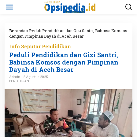
L
e
w
a
t
i
Beranda
»
Peduli Pendidikan dan Gizi Santri, Babinsa Komsos
k
dengan Pimpinan Dayah di Aceh Besar
e
Info Seputar Pendidikan
k
o
Peduli Pendidikan dan Gizi Santri,
n
Babinsa Komsos dengan Pimpinan
t
Dayah di Aceh Besar
e
n
Admin
2 Agustus 2025
PENDIDIKAN