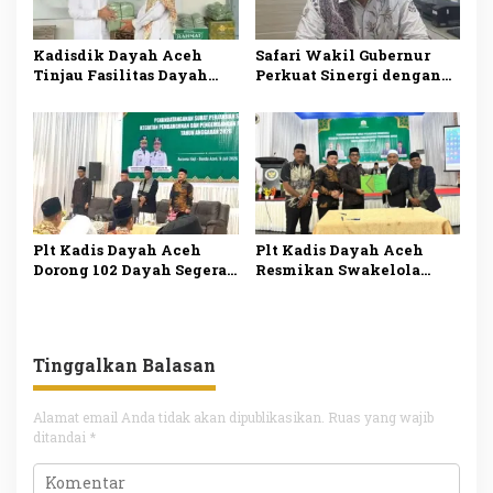
Kadisdik Dayah Aceh
Safari Wakil Gubernur
Tinjau Fasilitas Dayah
Perkuat Sinergi dengan
Bustanul Arifin untuk
Ulama Dinas Pendidikan
Perkuat Mutu Pendidikan
Dayah Siapkan Pemetaan
Keagamaan
Aspirasi Dayah
Plt Kadis Dayah Aceh
Plt Kadis Dayah Aceh
Dorong 102 Dayah Segera
Resmikan Swakelola
Mulai Pembangunan Usai
Pembangunan 102 Dayah
Teken SPS
di Aceh
Tinggalkan Balasan
Alamat email Anda tidak akan dipublikasikan.
Ruas yang wajib
ditandai
*