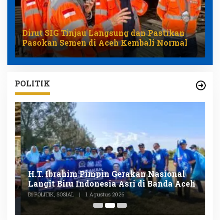
Dirut SIG Tinjau Langsung dan Pastikan
Pasokan Semen di Aceh Kembali Normal
POLITIK
n
H.T. Ibrahim Pimpin Gerakan Nasional
D
Langit Biru Indonesia Asri di Banda Aceh
L
P
Di POLITIK, SOSIAL
|
1 Agustus 2026
Di