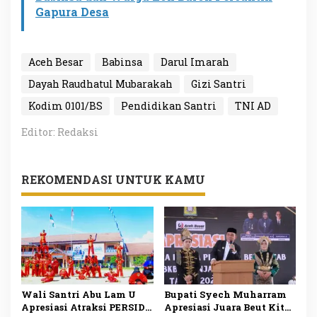
Gapura Desa
Aceh Besar
Babinsa
Darul Imarah
Dayah Raudhatul Mubarakah
Gizi Santri
Kodim 0101/BS
Pendidikan Santri
TNI AD
Editor: Redaksi
REKOMENDASI UNTUK KAMU
Wali Santri Abu Lam U
Bupati Syech Muharram
Apresiasi Atraksi PERSIDA
Apresiasi Juara Beut Kitab