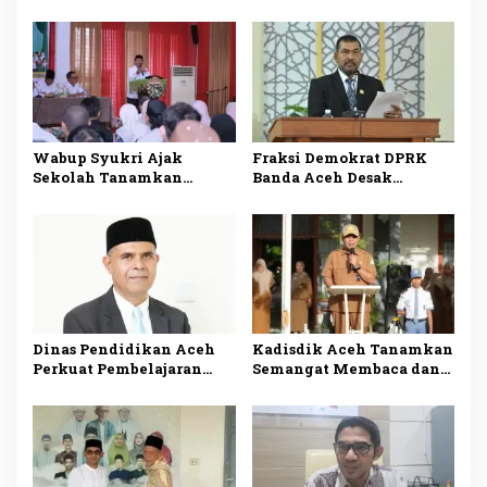
pada Apel Tahunan 2026
Bak Sikula
Wabup Syukri Ajak
Fraksi Demokrat DPRK
Sekolah Tanamkan
Banda Aceh Desak
Budaya Cinta
Evaluasi Menyeluruh
Lingkungan Demi
Pelaksanaan SPMB 2026
Wujudkan Generasi Sehat
Berkarakter
Dinas Pendidikan Aceh
Kadisdik Aceh Tanamkan
Perkuat Pembelajaran
Semangat Membaca dan
Sains Berbasis Al-Qur’an
Penguatan Karakter di
di Sekolah
Penutupan MPLS SMAN 2
Banda Aceh