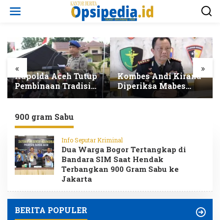
L
e
w
a
t
i
k
e
«
»
k
Kombes Andi Kirana
Kak Na Promosikan
o
Diperiksa Mabes
Wisata Surfing
n
Polri, Kapolda Tunjuk
Simeulue Sekaligus
t
Kabid TIK sebagai
Hadiri HUT Ke-53
e
Pelaksana Tugas
Bank Aceh Syariah
900 gram Sabu
n
Kapolresta Banda
Aceh
Info Seputar Kriminal
Dua Warga Bogor Tertangkap di
Bandara SIM Saat Hendak
Terbangkan 900 Gram Sabu ke
Jakarta
BERITA POPULER