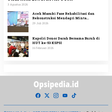
3 Agustus 2026
Aceh Masuki Fase Rehabilitasi dan
Rekonstruksi Mendagri Minta
Penggunaan Anggaran Dipublikasikan
29 Juli 2026
Kapolri Donor Darah Bersama Buruh di
HUT ke-53 KSPSI
16 Februari 2026