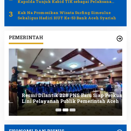
Kapolda Tunjuk Kabid TIK sebagai Pelaksana
Tugas Kapolresta Banda Aceh
3
Kak Na Promosikan Wisata Surfing Simeulue
Sekaligus Hadiri HUT Ke-53 Bank Aceh Syariah
PEMERINTAH
Resmi Dilantik 228 PNS Baru Siap Perkuat
K
nk
Lini Pelayanan Publik Pemerintah Aceh
D
K