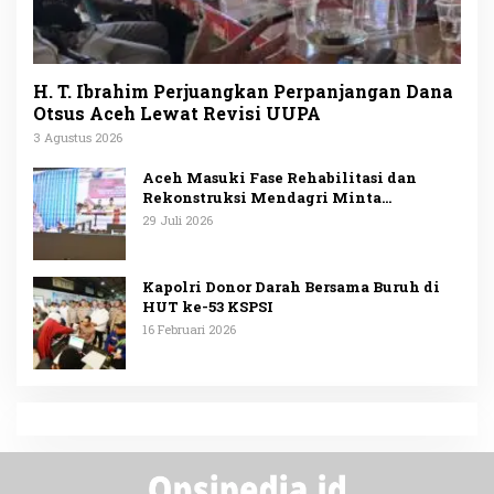
H. T. Ibrahim Perjuangkan Perpanjangan Dana
Otsus Aceh Lewat Revisi UUPA
3 Agustus 2026
Aceh Masuki Fase Rehabilitasi dan
Rekonstruksi Mendagri Minta
Penggunaan Anggaran Dipublikasikan
29 Juli 2026
Kapolri Donor Darah Bersama Buruh di
HUT ke-53 KSPSI
16 Februari 2026