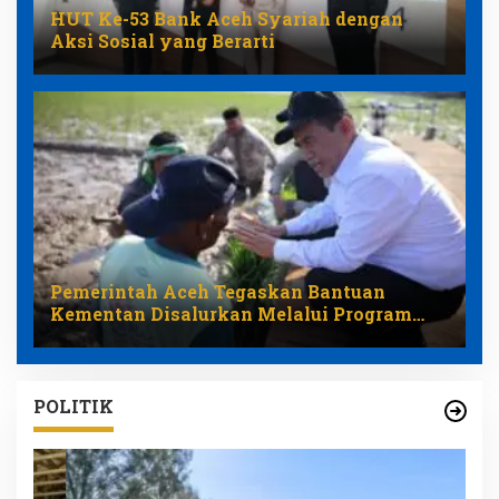
HUT Ke-53 Bank Aceh Syariah dengan
Aksi Sosial yang Berarti
Pemerintah Aceh Tegaskan Bantuan
Kementan Disalurkan Melalui Program
Pemulihan Pertanian
POLITIK