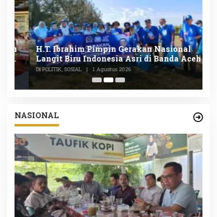
n
H.T. Ibrahim Pimpin Gerakan Nasional
D
Langit Biru Indonesia Asri di Banda Aceh
L
P
Di POLITIK, SOSIAL
|
1 Agustus 2026
Di
NASIONAL