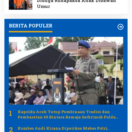
Diduga Rudapaksa Anak Dibawah
Umur
BERITA POPULER
1
Kapolda Aceh Tutup Pembinaan Tradisi dan
Pembaretan 65 Bintara Remaja Satbrimob Polda
Aceh
2
Kombes Andi Kirana Diperiksa Mabes Polri,