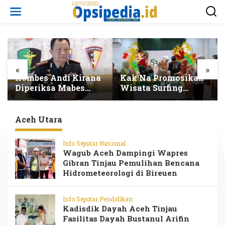
L
e
w
a
t
i
k
e
«
»
k
Kombes Andi Kirana
Kak Na Promosikan
o
Diperiksa Mabes
Wisata Surfing
n
Polri, Kapolda Tunjuk
Simeulue Sekaligus
t
Kabid TIK sebagai
Hadiri HUT Ke-53
e
Pelaksana Tugas
Bank Aceh Syariah
Aceh Utara
n
Kapolresta Banda
Aceh
Info Seputar Nasional
Wagub Aceh Dampingi Wapres
Gibran Tinjau Pemulihan Bencana
Hidrometeorologi di Bireuen
Info Seputar Pendidikan
Kadisdik Dayah Aceh Tinjau
Fasilitas Dayah Bustanul Arifin