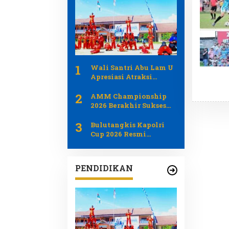
1
Wali Santri Abu Lam U
Apresiasi Atraksi
PERSIDA pada Apel
2
Tahunan 2026
AMM Championship
2026 Berakhir Sukses
Jadi Ajang Pemersatu
3
Generasi Muda dan
Bulutangkis Kapolri
Pemerintah Aceh
Cup 2026 Resmi
Bergulir Libatkan 1.219
Atlet dari Umum Polri
dan Difabel
PENDIDIKAN