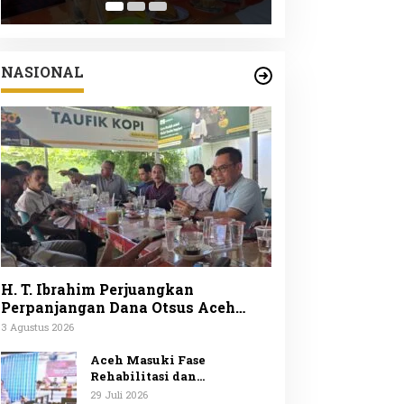
Peduli Lingku
ke-25
NASIONAL
H. T. Ibrahim Perjuangkan
Perpanjangan Dana Otsus Aceh
Lewat Revisi UUPA
3 Agustus 2026
Aceh Masuki Fase
Rehabilitasi dan
Rekonstruksi Mendagri
29 Juli 2026