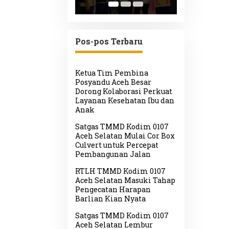
ulihan Bencana
Lamteumen I
Lhoong
ometeorologi di
Akibat Angin
uen
Kencang Disertai
Hujan
Pos-pos Terbaru
Ketua Tim Pembina
Posyandu Aceh Besar
Dorong Kolaborasi Perkuat
Layanan Kesehatan Ibu dan
Anak
Satgas TMMD Kodim 0107
Aceh Selatan Mulai Cor Box
Culvert untuk Percepat
Pembangunan Jalan
RTLH TMMD Kodim 0107
Aceh Selatan Masuki Tahap
Pengecatan Harapan
Barlian Kian Nyata
Satgas TMMD Kodim 0107
Aceh Selatan Lembur