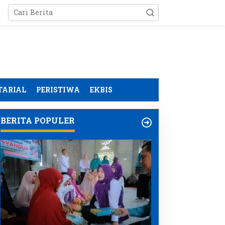
TARIAL
PERISTIWA
EKBIS
BERITA POPULER
emasangan Plafon
Ketua Tim Pembina
TLH TMMD Kodim 0107
Posyandu Aceh Besar
ceh Selatan Masuki
Dorong Kolaborasi
ahap Finishing
Perkuat Layanan
Kesehatan Ibu dan Anak