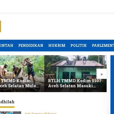
RINTAH
PENDIDIKAN
HUKRIM
POLITIK
PARLEMEN
»
TMMD Kodim 0107
Satgas TMMD Kodim
P
elatan Masuki
0107 Aceh Selatan
R
 Pengecatan
Lembur Malam Demi
A
n Barlian Kian
Rampungkan RTLH
T
Tepat Waktu
adhilah
Info Seputar Olahraga