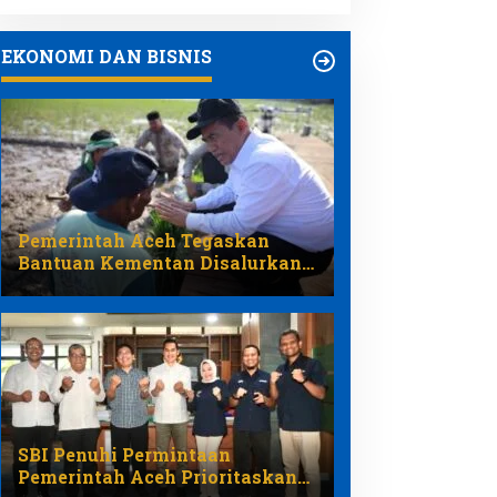
EKONOMI DAN BISNIS
Pemerintah Aceh Tegaskan
Bantuan Kementan Disalurkan
Melalui Program Pemulihan
Pertanian
SBI Penuhi Permintaan
Pemerintah Aceh Prioritaskan