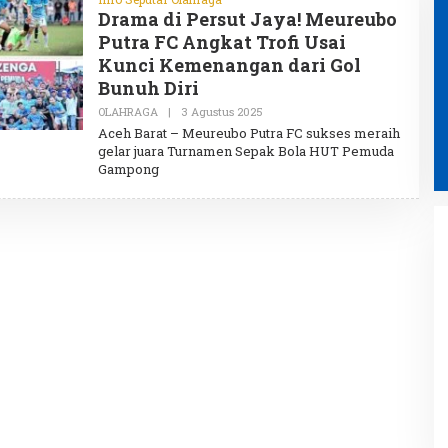
Drama di Persut Jaya! Meureubo
Putra FC Angkat Trofi Usai
Kunci Kemenangan dari Gol
Bunuh Diri
OLAHRAGA
|
3 Agustus 2025
O
L
Aceh Barat – Meureubo Putra FC sukses meraih
E
gelar juara Turnamen Sepak Bola HUT Pemuda
H
Gampong
A
D
M
I
N
Ketua Tim Pembina Posyandu
Aceh Besar Dorong Kolaborasi
Perkuat Layanan Kesehatan Ibu
dan Anak