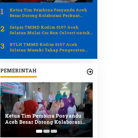
1
Ketua Tim Pembina Posyandu Aceh
Besar Dorong Kolaborasi Perkuat
Layanan Kesehatan Ibu dan Anak
2
Satgas TMMD Kodim 0107 Aceh
Selatan Mulai Cor Box Culvert untuk
Percepat Pembangunan Jalan
3
RTLH TMMD Kodim 0107 Aceh
Selatan Masuki Tahap Pengecatan
Harapan Barlian Kian Nyata
PEMERINTAH
Kak Na Serahkan Bantuan
Kak Na Ajak Si
Mesin Jahit untuk Dukung
Simeulue Bara
Pengrajin Desa Lhok Makmur
Ikan Demi Masa