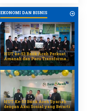
EKONOMI DAN BISNIS
HUT ke-53 Bank Aceh Perkuat
Amanah dan Pacu Transformasi
Ekonomi Syariah Aceh
HUT Ke-53 Bank Aceh Syariah
dengan Aksi Sosial yang Berarti