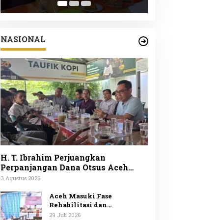
Peduli Lingku
ke-25
NASIONAL
H. T. Ibrahim Perjuangkan
Perpanjangan Dana Otsus Aceh
Lewat Revisi UUPA
3 Agustus 2026
Aceh Masuki Fase
Rehabilitasi dan
Rekonstruksi Mendagri
29 Juli 2026