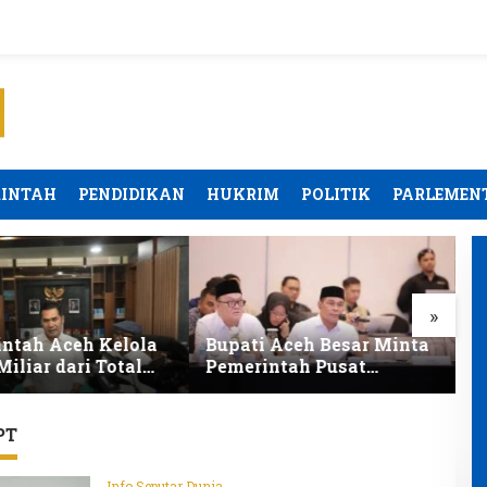
RINTAH
PENDIDIKAN
HUKRIM
POLITIK
PARLEMEN
»
 Aceh Besar Minta
BPBD Aceh Besar Tangani
W
ntah Pusat
Tujuh Kejadian Baru
P
taskan Pemulihan
Dampak Angin Kencang
B
ian Pascabencana
P
PT
Info Seputar Dunia