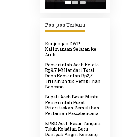
ulihan
Dampak Angin
Diminta P
anian
Kencang
Respons 
cabencana
Pos-pos Terbaru
Kunjungan DWP
Kalimantan Selatan ke
Aceh
Pemerintah Aceh Kelola
Rp9,7 Miliar dari Total
Dana Kementan Rp2,5
Triliun untuk Pemulihan
Bencana
Bupati Aceh Besar Minta
Pemerintah Pusat
Prioritaskan Pemulihan
Pertanian Pascabencana
BPBD Aceh Besar Tangani
Tujuh Kejadian Baru
Dampak Angin Kencang