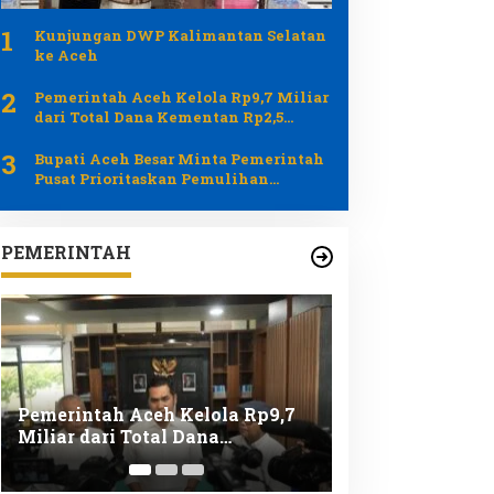
1
Kunjungan DWP Kalimantan Selatan
ke Aceh
2
Pemerintah Aceh Kelola Rp9,7 Miliar
dari Total Dana Kementan Rp2,5
Triliun untuk Pemulihan Bencana
3
Bupati Aceh Besar Minta Pemerintah
Pusat Prioritaskan Pemulihan
Pertanian Pascabencana
PEMERINTAH
Bupati Aceh Besar Minta
Wabup Aceh Be
Pemerintah Pusat Prioritaskan
Gotong Royong
Pemulihan Pertanian
Irigasi di Piye
Pascabencana