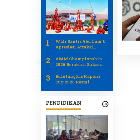
1
Wali Santri Abu Lam U
Apresiasi Atraksi
PERSIDA pada Apel
2
Tahunan 2026
AMM Championship
2026 Berakhir Sukses
Jadi Ajang Pemersatu
3
Generasi Muda dan
Bulutangkis Kapolri
Pemerintah Aceh
Cup 2026 Resmi
Bergulir Libatkan 1.219
Atlet dari Umum Polri
dan Difabel
PENDIDIKAN