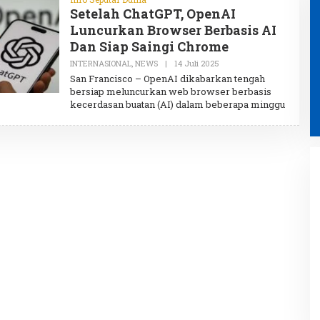
Setelah ChatGPT, OpenAI
Luncurkan Browser Berbasis AI
Dan Siap Saingi Chrome
INTERNASIONAL
,
NEWS
|
14 Juli 2025
O
L
San Francisco – OpenAI dikabarkan tengah
E
bersiap meluncurkan web browser berbasis
H
kecerdasan buatan (AI) dalam beberapa minggu
A
D
M
I
N
Pemerintah Aceh Kelola Rp9,7
Miliar dari Total Dana
Kementan Rp2,5 Triliun untuk
Pemulihan Bencana