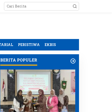
TARIAL
PERISTIWA
EKBIS
BERITA POPULER
abup Aceh Besar
Kunjungan DWP
impin Gotong Royong
Kalimantan Selatan ke
ersihkan Irigasi di
Aceh
iyeung Mon Ara