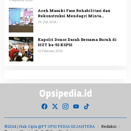
Aceh Masuki Fase Rehabilitasi dan
Rekonstruksi Mendagri Minta
Penggunaan Anggaran Dipublikasikan
29 Juli 2026
Kapolri Donor Darah Bersama Buruh di
HUT ke-53 KSPSI
16 Februari 2026
©2024 | Hak Cipta @PT OPSI PEDIA SEJAHTERA
Redaksi