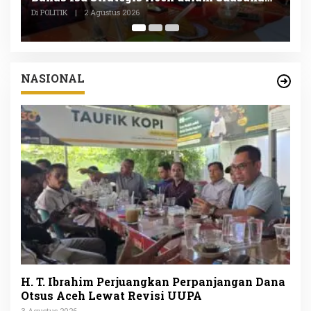
P
Di POLITIK, SOSIAL
|
1 Agustus 2026
Di
NASIONAL
H. T. Ibrahim Perjuangkan Perpanjangan Dana
Otsus Aceh Lewat Revisi UUPA
3 Agustus 2026