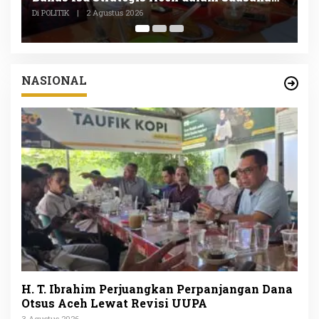
P
Di POLITIK, SOSIAL
|
1 Agustus 2026
Di
NASIONAL
H. T. Ibrahim Perjuangkan Perpanjangan Dana
Otsus Aceh Lewat Revisi UUPA
3 Agustus 2026