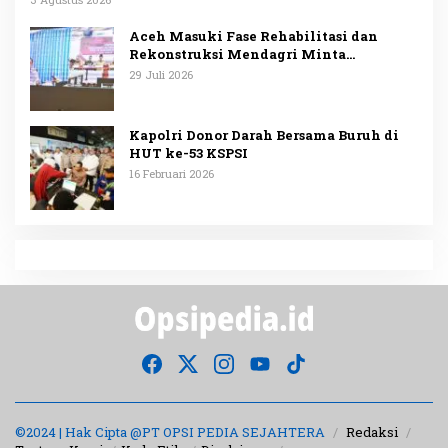
Aceh Masuki Fase Rehabilitasi dan
Rekonstruksi Mendagri Minta
Penggunaan Anggaran Dipublikasikan
29 Juli 2026
Kapolri Donor Darah Bersama Buruh di
HUT ke-53 KSPSI
16 Februari 2026
©2024 | Hak Cipta @PT OPSI PEDIA SEJAHTERA
Redaksi