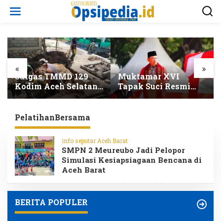
L
e
w
a
t
i
k
e
«
»
k
Muktamar XVI
Kodim 0108/Agara
o
Tapak Suci Resmi
Percepat
n
Dibuka di Semarang
Pembangunan
t
Kapolri Dianugerahi
Jembatan Gantung di
e
Anggota Kehormatan
Kumbang Jaya
PelatihanBersama
n
info seputar Aceh Barat
SMPN 2 Meureubo Jadi Pelopor
Simulasi Kesiapsiagaan Bencana di
Aceh Barat
BERITA POPULER