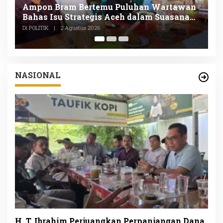
n
H.T. Ibrahim Pimpin Gerakan Nasional
D
Langit Biru Indonesia Asri di Banda Aceh
L
P
Di POLITIK, SOSIAL
|
1 Agustus 2026
Di
NASIONAL
H. T. Ibrahim Perjuangkan Perpanjangan Dana