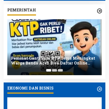
PEMERINTAH
t
Pemerintah Aceh Kelola Rp9,7 Miliar dari
B
Total Dana Kementan Rp2,5 Triliun untuk
P
Pemulihan Bencana
P
EKONOMI DAN BISNIS