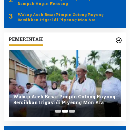
Dampak Angin Kencang
3
Wabup Aceh Besar Pimpin Gotong Royong
Bersihkan Irigasi di Piyeung Mon Ara
PEMERINTAH
at
Wabup Aceh Besar Pimpin Gotong Royong
B
Bersihkan Irigasi di Piyeung Mon Ara
A