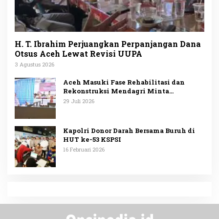
H. T. Ibrahim Perjuangkan Perpanjangan Dana
Otsus Aceh Lewat Revisi UUPA
3 Agustus 2026
Aceh Masuki Fase Rehabilitasi dan
Rekonstruksi Mendagri Minta
Penggunaan Anggaran Dipublikasikan
29 Juli 2026
Kapolri Donor Darah Bersama Buruh di
HUT ke-53 KSPSI
16 Februari 2026