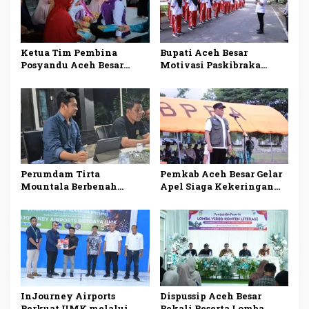
Ketua Tim Pembina
Bupati Aceh Besar
Posyandu Aceh Besar
Motivasi Paskibraka
Dorong Kolaborasi
Jelang HUT RI ke-81
Perkuat Layanan
Kesehatan Ibu dan Anak
Perumdam Tirta
Pemkab Aceh Besar Gelar
Mountala Berbenah
Apel Siaga Kekeringan
Siapkan Solusi Jangka
Bupati Minta Semua
Panjang untuk
Pihak Tingkatkan
Optimalisasi Pelayanan
Kewaspadaan
InJourney Airports
Dispussip Aceh Besar
Perkuat UMK melalui
Bekali Peserta Lomba