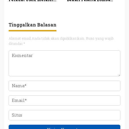
Pelatihan Las bagi Warga
Video Literasi untuk
Aceh Besar
Perkuat Budaya Membaca
Tinggalkan Balasan
Alamat email Anda tidak akan dipublikasikan.
Ruas yang wajib
ditandai
*