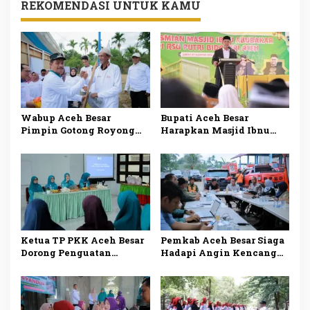
REKOMENDASI UNTUK KAMU
Wabup Aceh Besar
Bupati Aceh Besar
Pimpin Gotong Royong
Harapkan Masjid Ibnu
Bersihkan Irigasi di
Abu Bakar Menjadi Pusat
Piyeung Mon Ara
Pembinaan Umat
Ketua TP PKK Aceh Besar
Pemkab Aceh Besar Siaga
Dorong Penguatan
Hadapi Angin Kencang
Program untuk
OPD Diminta Perkuat
Pemberdayaan Keluarga
Respons Bencana