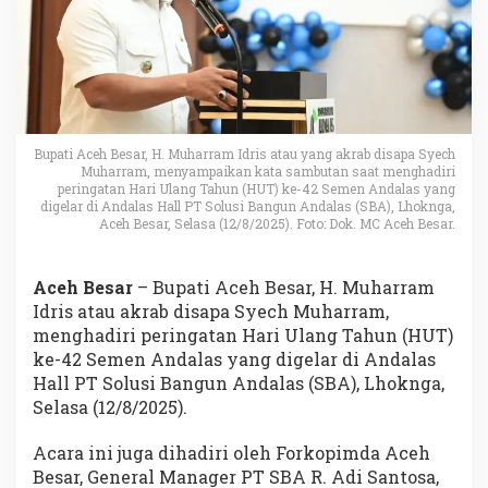
Bupati Aceh Besar, H. Muharram Idris atau yang akrab disapa Syech
Muharram, menyampaikan kata sambutan saat menghadiri
peringatan Hari Ulang Tahun (HUT) ke-42 Semen Andalas yang
digelar di Andalas Hall PT Solusi Bangun Andalas (SBA), Lhoknga,
Aceh Besar, Selasa (12/8/2025). Foto: Dok. MC Aceh Besar.
Aceh Besar
– Bupati Aceh Besar, H. Muharram
Idris atau akrab disapa Syech Muharram,
menghadiri peringatan Hari Ulang Tahun (HUT)
ke-42 Semen Andalas yang digelar di Andalas
Hall PT Solusi Bangun Andalas (SBA), Lhoknga,
Selasa (12/8/2025).
Acara ini juga dihadiri oleh Forkopimda Aceh
Besar, General Manager PT SBA R. Adi Santosa,