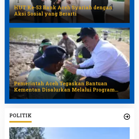
HUT Ke-53 Bank Aceh Syariah dengan
Aksi Sosial yang Berarti
Pemerintah Aceh Tegaskan Bantuan
Kementan Disalurkan Melalui Program
Pemulihan Pertanian
POLITIK