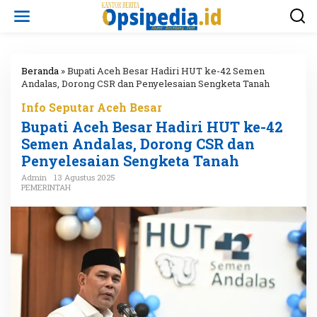
L
e
w
a
t
i
Beranda
»
Bupati Aceh Besar Hadiri HUT ke-42 Semen
k
Andalas, Dorong CSR dan Penyelesaian Sengketa Tanah
e
Info Seputar Aceh Besar
k
o
Bupati Aceh Besar Hadiri HUT ke-42
n
Semen Andalas, Dorong CSR dan
t
Penyelesaian Sengketa Tanah
e
n
Admin
13 Agustus 2025
PEMERINTAH