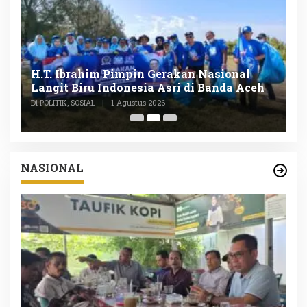
n
H.T. Ibrahim Pimpin Gerakan Nasional
D
Langit Biru Indonesia Asri di Banda Aceh
L
P
Di POLITIK, SOSIAL
|
1 Agustus 2026
Di
NASIONAL