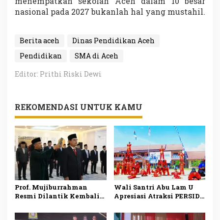
menempatkan sekolah Aceh dalam 10 besar
nasional pada 2027 bukanlah hal yang mustahil.
Berita aceh
Dinas Pendidikan Aceh
Pendidikan
SMA di Aceh
Editor: Prithi Riski Dewi
REKOMENDASI UNTUK KAMU
Prof. Mujiburrahman
Wali Santri Abu Lam U
Resmi Dilantik Kembali
Apresiasi Atraksi PERSIDA
sebagai Rektor UIN Ar-
pada Apel Tahunan 2026
Raniry untuk Periode