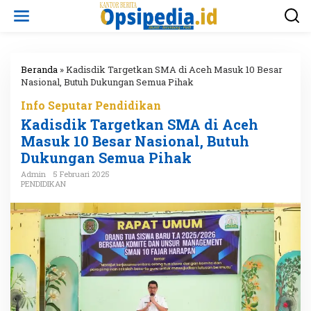
L
e
w
a
t
i
Beranda
»
Kadisdik Targetkan SMA di Aceh Masuk 10 Besar
k
Nasional, Butuh Dukungan Semua Pihak
e
Info Seputar Pendidikan
k
o
Kadisdik Targetkan SMA di Aceh
n
Masuk 10 Besar Nasional, Butuh
t
Dukungan Semua Pihak
e
n
Admin
5 Februari 2025
PENDIDIKAN