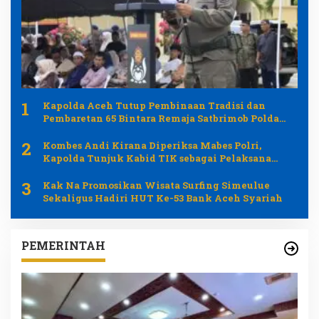
1
Kapolda Aceh Tutup Pembinaan Tradisi dan
Pembaretan 65 Bintara Remaja Satbrimob Polda
Aceh
2
Kombes Andi Kirana Diperiksa Mabes Polri,
Kapolda Tunjuk Kabid TIK sebagai Pelaksana
Tugas Kapolresta Banda Aceh
3
Kak Na Promosikan Wisata Surfing Simeulue
Sekaligus Hadiri HUT Ke-53 Bank Aceh Syariah
PEMERINTAH