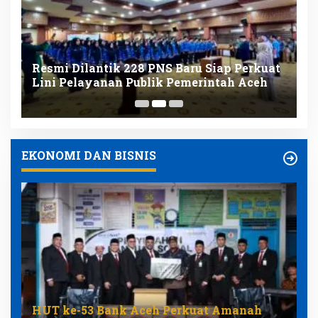
Resmi Dilantik 228 PNS Baru Siap Perkuat
K
nk
Lini Pelayanan Publik Pemerintah Aceh
D
K
EKONOMI DAN BISNIS
HUT ke-53 Bank Aceh Perkuat Amanah