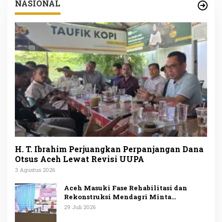
NASIONAL
H. T. Ibrahim Perjuangkan Perpanjangan Dana
Otsus Aceh Lewat Revisi UUPA
3 Agustus 2026
Aceh Masuki Fase Rehabilitasi dan
Rekonstruksi Mendagri Minta
Penggunaan Anggaran Dipublikasikan
29 Juli 2026