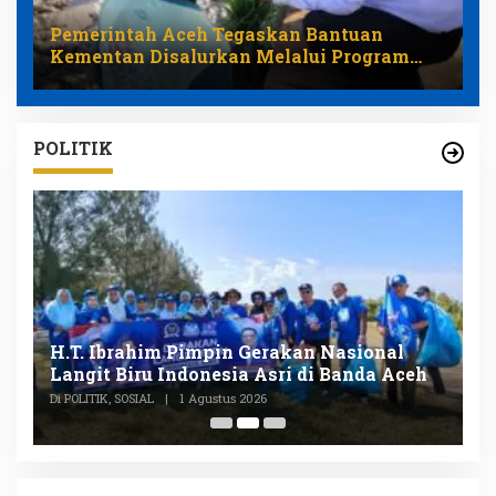
Pemerintah Aceh Tegaskan Bantuan
Kementan Disalurkan Melalui Program
Pemulihan Pertanian
POLITIK
n
H.T. Ibrahim Pimpin Gerakan Nasional
D
Langit Biru Indonesia Asri di Banda Aceh
L
P
Di POLITIK, SOSIAL
|
1 Agustus 2026
Di