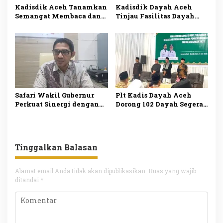
Kadisdik Aceh Tanamkan
Kadisdik Dayah Aceh
Semangat Membaca dan
Tinjau Fasilitas Dayah
Penguatan Karakter di
Bustanul Arifin untuk
Penutupan MPLS SMAN 2
Perkuat Mutu Pendidikan
Banda Aceh
Keagamaan
Safari Wakil Gubernur
Plt Kadis Dayah Aceh
Perkuat Sinergi dengan
Dorong 102 Dayah Segera
Ulama Dinas Pendidikan
Mulai Pembangunan Usai
Dayah Siapkan Pemetaan
Teken SPS
Aspirasi Dayah
Tinggalkan Balasan
Alamat email Anda tidak akan dipublikasikan.
Ruas yang wajib
ditandai
*