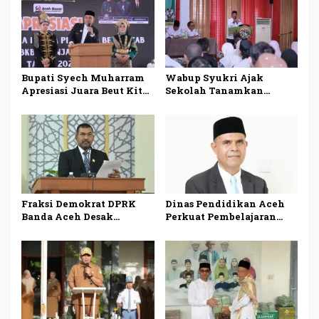
2026–2030
Bupati Syech Muharram
Wabup Syukri Ajak
Apresiasi Juara Beut Kitab
Sekolah Tanamkan
Bak Sikula
Budaya Cinta
Lingkungan Demi
Wujudkan Generasi Sehat
Berkarakter
Fraksi Demokrat DPRK
Dinas Pendidikan Aceh
Banda Aceh Desak
Perkuat Pembelajaran
Evaluasi Menyeluruh
Sains Berbasis Al-Qur’an
Pelaksanaan SPMB 2026
di Sekolah