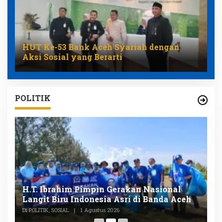
HUT Ke-53 Bank Aceh Syariah dengan
Aksi Sosial yang Berarti
POLITIK
n
H.T. Ibrahim Pimpin Gerakan Nasional
D
Langit Biru Indonesia Asri di Banda Aceh
L
P
Di POLITIK, SOSIAL
|
1 Agustus 2026
Di