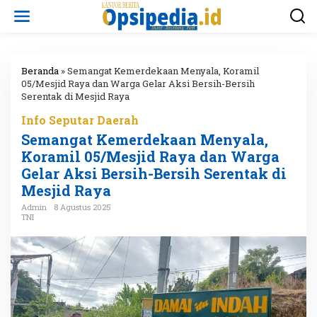
L
e
w
a
t
i
Beranda
»
Semangat Kemerdekaan Menyala, Koramil
k
05/Mesjid Raya dan Warga Gelar Aksi Bersih-Bersih
e
Serentak di Mesjid Raya
k
Info Seputar Daerah
o
n
Semangat Kemerdekaan Menyala,
t
Koramil 05/Mesjid Raya dan Warga
e
Gelar Aksi Bersih-Bersih Serentak di
n
Mesjid Raya
Admin
8 Agustus 2025
TNI