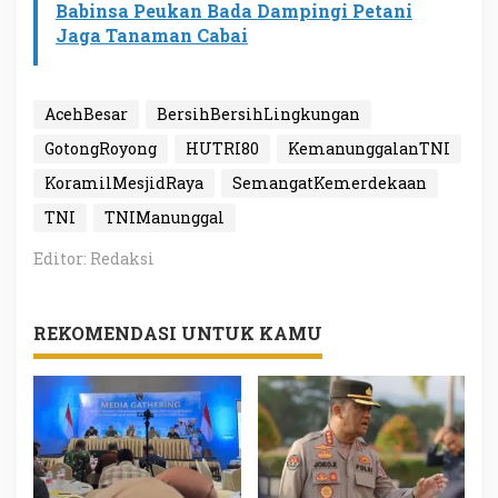
Babinsa Peukan Bada Dampingi Petani
Jaga Tanaman Cabai
AcehBesar
BersihBersihLingkungan
GotongRoyong
HUTRI80
KemanunggalanTNI
KoramilMesjidRaya
SemangatKemerdekaan
TNI
TNIManunggal
Editor: Redaksi
REKOMENDASI UNTUK KAMU