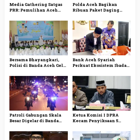
Media Gathering Satgas
Polda Aceh Bagikan
PRR: Pemulihan Aceh
Ribuan Paket Daging
Masih Dinamis, Masuk
Meugang untuk Personel
Fase Transisi
dan Awak Media
Bersama Bhayangkari,
Bank Aceh Syariah
Polisi di Banda Aceh Gelar
Perkuat Ekosistem Ibadah:
Doa Bersama Untuk
Teken PKS dengan
Korban Banjir
Kementerian Haji dan
Umrah RI
Patroli Gabungan Skala
Ketua Komisi I DPRA
Besar Digelar di Banda
Kecam Penyiksaan 5
Aceh, Kapolresta dan
Pemuda Aceh di Kapal
Dandim Ikut Memimpin
Cumi Maluku