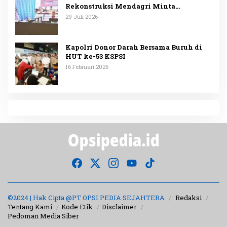
Rekonstruksi Mendagri Minta
Penggunaan Anggaran Dipublikasikan
29 Juli 2026
Kapolri Donor Darah Bersama Buruh di
HUT ke-53 KSPSI
16 Februari 2026
©2024 | Hak Cipta @PT OPSI PEDIA SEJAHTERA
Redaksi
Tentang Kami
Kode Etik
Disclaimer
Pedoman Media Siber