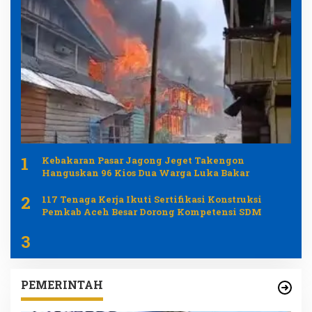
1
Kebakaran Pasar Jagong Jeget Takengon
Hanguskan 96 Kios Dua Warga Luka Bakar
2
117 Tenaga Kerja Ikuti Sertifikasi Konstruksi
Pemkab Aceh Besar Dorong Kompetensi SDM
3
PEMERINTAH