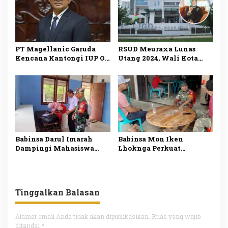
PT Magellanic Garuda
RSUD Meuraxa Lunas
Kencana Kantongi IUP OP
Utang 2024, Wali Kota
hingga 2032, Dinas ESDM
Banda Aceh Apresiasi
Aceh Pastikan Proses
Manajemen Rumah Sakit
Legal
Babinsa Darul Imarah
Babinsa Mon Iken
Dampingi Mahasiswa
Lhoknga Perkuat
SPPI dalam Program
Silaturahmi dengan
Makan Bergizi Gratis
Aparatur Gampong lewat
Ngopi Bareng
Tinggalkan Balasan
Alamat email Anda tidak akan dipublikasikan.
Ruas yang wajib
ditandai
*