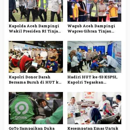
Kapolda Aceh Dampingi
Wagub Aceh Dampingi
Wakil Presiden RI Tinjau
Wapres Gibran Tinjau
Hasil Rehabilitasi dan
Pemulihan Bencana
Rekonstruksi
Hidrometeorologi di
Pascabencana di Desa
Bireuen
Kendawi, Gayo Lues
Kapolri Donor Darah
Hadiri HUT ke-53 KSPSI,
Bersama Buruh di HUT ke-
Kapolri Tegaskan
53 KSPSI
Komitmen Dukung
Kesejahteraan Buruh
GoTo Sampaikan Duka
Kesempatan Emas Untuk