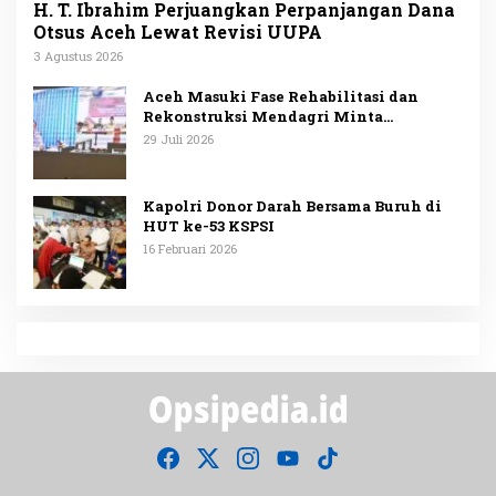
H. T. Ibrahim Perjuangkan Perpanjangan Dana
Otsus Aceh Lewat Revisi UUPA
3 Agustus 2026
Aceh Masuki Fase Rehabilitasi dan
Rekonstruksi Mendagri Minta
Penggunaan Anggaran Dipublikasikan
29 Juli 2026
Kapolri Donor Darah Bersama Buruh di
HUT ke-53 KSPSI
16 Februari 2026