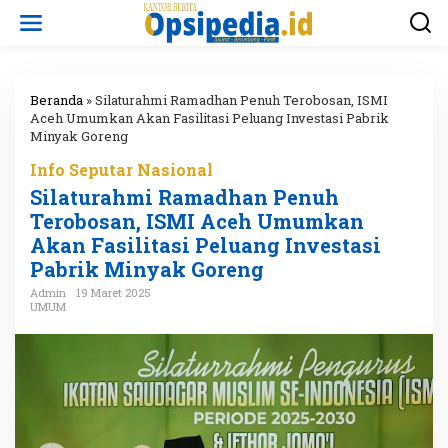
L
e
w
a
t
i
Beranda
»
Silaturahmi Ramadhan Penuh Terobosan, ISMI
k
Aceh Umumkan Akan Fasilitasi Peluang Investasi Pabrik
e
Minyak Goreng
k
Info Seputar Nasional
o
n
Silaturahmi Ramadhan Penuh
t
Terobosan, ISMI Aceh Umumkan
e
Akan Fasilitasi Peluang Investasi
n
Pabrik Minyak Goreng
Admin
19 Maret 2025
UMUM