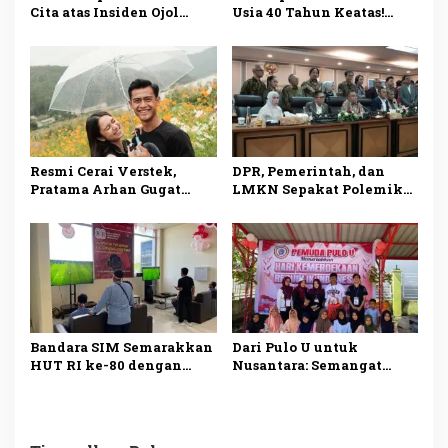
Cita atas Insiden Ojol
Usia 40 Tahun Keatas!
Tewas Dilindas Barracuda
Kemenag Buka Seleksi
Saat Demo di
Calon Anggota BAZNAS
Pejompongan
2025–2030, Simak Syarat
dan Tahapannya
Resmi Cerai Verstek,
DPR, Pemerintah, dan
Pratama Arhan Gugat
LMKN Sepakat Polemik
Azizah Salsha di PA
Royalti Lagu Berakhir!
Tigaraksa
Lagu Boleh Diputar Tanpa
Takut
Bandara SIM Semarakkan
Dari Pulo U untuk
HUT RI ke-80 dengan
Nusantara: Semangat
Lomba Esport hingga
Merdeka yang Tak
Melukis
Pernah Pudar