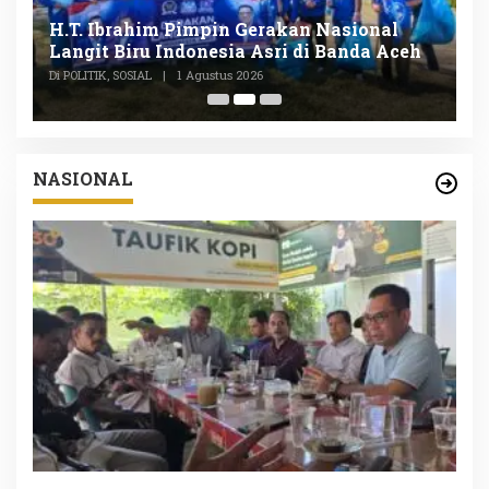
n
H.T. Ibrahim Pimpin Gerakan Nasional
D
Langit Biru Indonesia Asri di Banda Aceh
L
P
Di POLITIK, SOSIAL
|
1 Agustus 2026
Di
NASIONAL