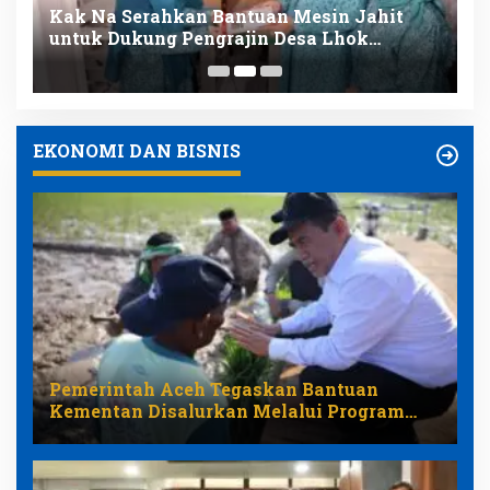
r
Kak Na Serahkan Bantuan Mesin Jahit
K
untuk Dukung Pengrajin Desa Lhok
B
Makmur
D
EKONOMI DAN BISNIS
Pemerintah Aceh Tegaskan Bantuan
Kementan Disalurkan Melalui Program
Pemulihan Pertanian