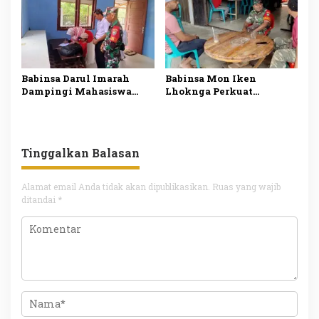
Legal
Babinsa Darul Imarah
Babinsa Mon Iken
Dampingi Mahasiswa
Lhoknga Perkuat
SPPI dalam Program
Silaturahmi dengan
Makan Bergizi Gratis
Aparatur Gampong lewat
Ngopi Bareng
Tinggalkan Balasan
Alamat email Anda tidak akan dipublikasikan.
Ruas yang wajib
ditandai
*