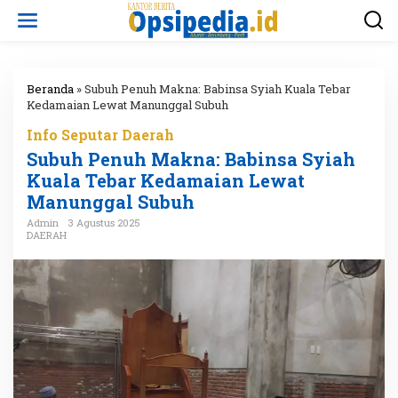
L
e
w
a
t
i
Beranda
»
Subuh Penuh Makna: Babinsa Syiah Kuala Tebar
k
Kedamaian Lewat Manunggal Subuh
e
Info Seputar Daerah
k
o
Subuh Penuh Makna: Babinsa Syiah
n
Kuala Tebar Kedamaian Lewat
t
Manunggal Subuh
e
n
Admin
3 Agustus 2025
DAERAH