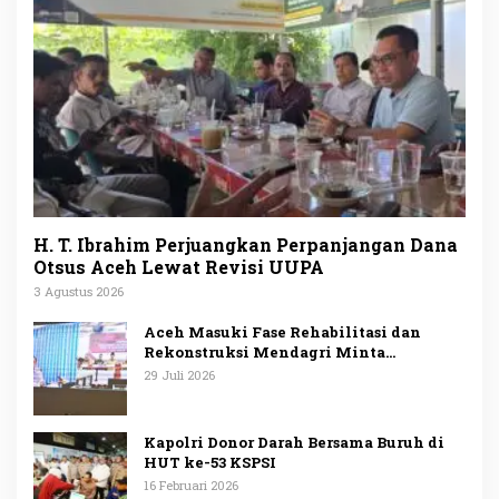
H. T. Ibrahim Perjuangkan Perpanjangan Dana
Otsus Aceh Lewat Revisi UUPA
3 Agustus 2026
Aceh Masuki Fase Rehabilitasi dan
Rekonstruksi Mendagri Minta
Penggunaan Anggaran Dipublikasikan
29 Juli 2026
Kapolri Donor Darah Bersama Buruh di
HUT ke-53 KSPSI
16 Februari 2026