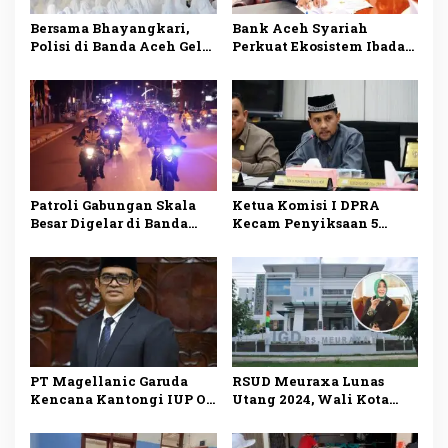
Bersama Bhayangkari,
Bank Aceh Syariah
Polisi di Banda Aceh Gelar
Perkuat Ekosistem Ibadah:
Doa Bersama Untuk
Teken PKS dengan
Korban Banjir
Kementerian Haji dan
Umrah RI
Patroli Gabungan Skala
Ketua Komisi I DPRA
Besar Digelar di Banda
Kecam Penyiksaan 5
Aceh, Kapolresta dan
Pemuda Aceh di Kapal
Dandim Ikut Memimpin
Cumi Maluku
PT Magellanic Garuda
RSUD Meuraxa Lunas
Kencana Kantongi IUP OP
Utang 2024, Wali Kota
hingga 2032, Dinas ESDM
Banda Aceh Apresiasi
Aceh Pastikan Proses
Manajemen Rumah Sakit