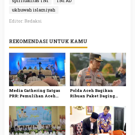
spiritualitas TNI
TNI AD
ukhuwah islamiyah
Editor: Redaksi
REKOMENDASI UNTUK KAMU
Media Gathering Satgas
Polda Aceh Bagikan
PRR: Pemulihan Aceh
Ribuan Paket Daging
Masih Dinamis, Masuk
Meugang untuk Personel
Fase Transisi
dan Awak Media