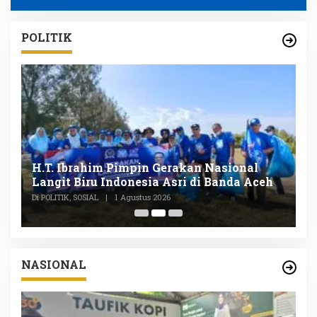
POLITIK
n
H.T. Ibrahim Pimpin Gerakan Nasional
D
Langit Biru Indonesia Asri di Banda Aceh
L
P
Di POLITIK, SOSIAL
|
1 Agustus 2026
Di
NASIONAL