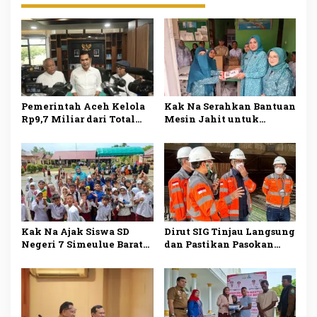
Pemerintah Aceh Kelola
Kak Na Serahkan Bantuan
Rp9,7 Miliar dari Total
Mesin Jahit untuk
Dana Kementan Rp2,5
Dukung Pengrajin Desa
Triliun untuk Pemulihan
Lhok Makmur
Bencana
Kak Na Ajak Siswa SD
Dirut SIG Tinjau Langsung
Negeri 7 Simeulue Barat
dan Pastikan Pasokan
Gemar Makan Ikan Demi
Semen di Aceh Kembali
Masa Depan Sehat
Normal