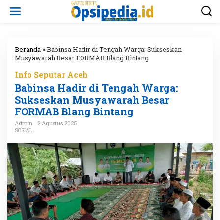
L
e
w
a
t
i
Beranda
»
Babinsa Hadir di Tengah Warga: Sukseskan
k
Musyawarah Besar FORMAB Blang Bintang
e
Info Seputar Aceh
k
o
Babinsa Hadir di Tengah Warga:
n
Sukseskan Musyawarah Besar
t
FORMAB Blang Bintang
e
n
Admin
2 Agustus 2025
SOSIAL