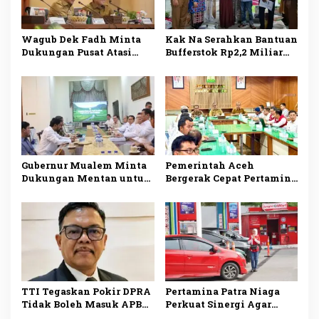
Wagub Dek Fadh Minta
Kak Na Serahkan Bantuan
Dukungan Pusat Atasi
Bufferstok Rp2,2 Miliar
Kekurangan Pasokan
untuk Penanggulangan
Semen di Aceh
Bencana di Simeulue
Gubernur Mualem Minta
Pemerintah Aceh
Dukungan Mentan untuk
Bergerak Cepat Pertamina
Percepat Pemulihan
Tambah Pasokan BBM
Sawah dan Kebun di Aceh
untuk Atasi Antrean
TTI Tegaskan Pokir DPRA
Pertamina Patra Niaga
Tidak Boleh Masuk APBA
Perkuat Sinergi Agar
Aceh 2027 Tanpa
Penyaluran BBM di Aceh