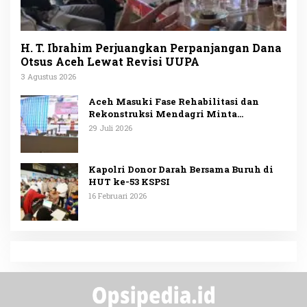
H. T. Ibrahim Perjuangkan Perpanjangan Dana
Otsus Aceh Lewat Revisi UUPA
3 Agustus 2026
Aceh Masuki Fase Rehabilitasi dan
Rekonstruksi Mendagri Minta
Penggunaan Anggaran Dipublikasikan
29 Juli 2026
Kapolri Donor Darah Bersama Buruh di
HUT ke-53 KSPSI
16 Februari 2026