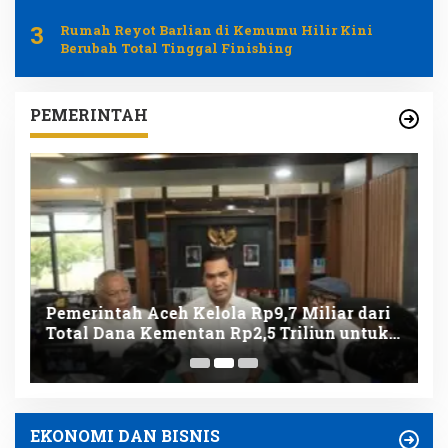
Pertanian
3
Rumah Reyot Barlian di Kemumu Hilir Kini
Berubah Total Tinggal Finishing
PEMERINTAH
t
Pemerintah Aceh Kelola Rp9,7 Miliar dari
B
Total Dana Kementan Rp2,5 Triliun untuk
P
Pemulihan Bencana
P
EKONOMI DAN BISNIS