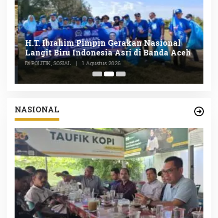
n
H.T. Ibrahim Pimpin Gerakan Nasional
D
Langit Biru Indonesia Asri di Banda Aceh
L
P
Di POLITIK, SOSIAL
|
1 Agustus 2026
Di
NASIONAL