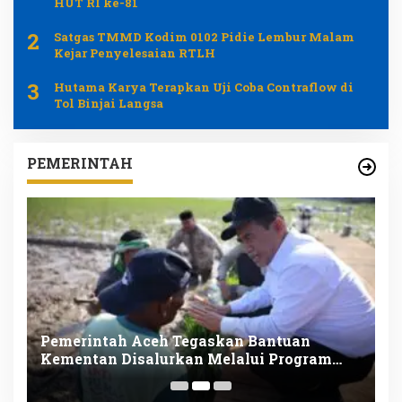
HUT RI ke-81
2
Satgas TMMD Kodim 0102 Pidie Lembur Malam
Kejar Penyelesaian RTLH
3
Hutama Karya Terapkan Uji Coba Contraflow di
Tol Binjai Langsa
PEMERINTAH
Pemerintah Aceh Tegaskan Bantuan
P
Kementan Disalurkan Melalui Program
S
Pemulihan Pertanian
O