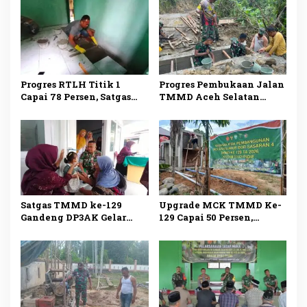
Kemumu Sebrang
Progres RTLH Titik 1
Progres Pembukaan Jalan
Capai 78 Persen, Satgas
TMMD Aceh Selatan
TMMD ke-129 Kodim
Tembus 78 Persen, Satgas
0107/Aceh Selatan Kebut
Rampungkan Pondasi
Finishing
Jembatan Box
Satgas TMMD ke-129
Upgrade MCK TMMD Ke-
Gandeng DP3AK Gelar
129 Capai 50 Persen,
Posyandu di Beutong, TNI
Pemasangan Kusen dan
Pastikan Ibu dan Anak
Plester Dinding Terus
Dapat Layanan Kesehatan
Dikebut
Optimal