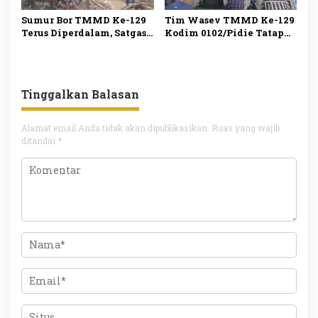
Sumur Bor TMMD Ke-129
Tim Wasev TMMD Ke-129
Terus Diperdalam, Satgas
Kodim 0102/Pidie Tatap
Optimistis Penuhi
Muka dengan Warga,
Kebutuhan Air Bersih
Salurkan Bantuan
Warga dan Masjid
Sembako sebagai Wujud
Kepedulian TNI
Tinggalkan Balasan
Alamat email Anda tidak akan dipublikasikan.
Ruas yang wajib
ditandai
*