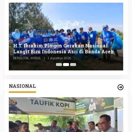
n
H.T. Ibrahim Pimpin Gerakan Nasional
D
Langit Biru Indonesia Asri di Banda Aceh
L
P
Di POLITIK, SOSIAL
|
1 Agustus 2026
Di
NASIONAL