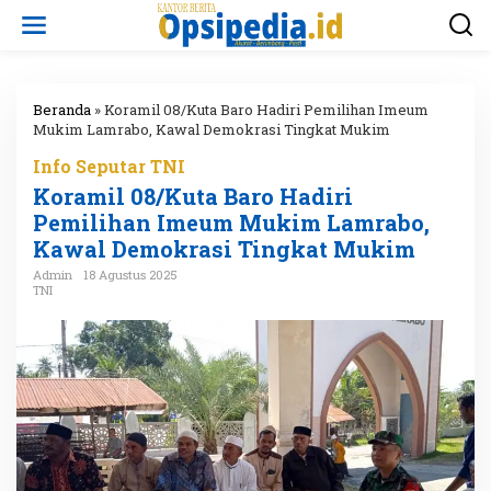
L
e
w
a
t
i
Beranda
»
Koramil 08/Kuta Baro Hadiri Pemilihan Imeum
k
Mukim Lamrabo, Kawal Demokrasi Tingkat Mukim
e
Info Seputar TNI
k
o
Koramil 08/Kuta Baro Hadiri
n
Pemilihan Imeum Mukim Lamrabo,
t
Kawal Demokrasi Tingkat Mukim
e
n
Admin
18 Agustus 2025
TNI