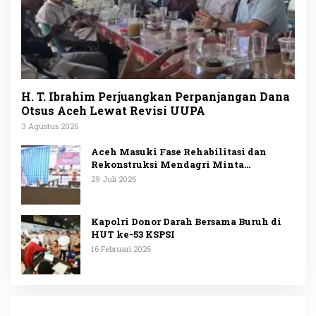
H. T. Ibrahim Perjuangkan Perpanjangan Dana
Otsus Aceh Lewat Revisi UUPA
3 Agustus 2026
Aceh Masuki Fase Rehabilitasi dan
Rekonstruksi Mendagri Minta
Penggunaan Anggaran Dipublikasikan
29 Juli 2026
Kapolri Donor Darah Bersama Buruh di
HUT ke-53 KSPSI
16 Februari 2026