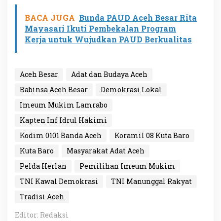
BACA JUGA
Bunda PAUD Aceh Besar Rita
Mayasari Ikuti Pembekalan Program
Kerja untuk Wujudkan PAUD Berkualitas
Aceh Besar
Adat dan Budaya Aceh
Babinsa Aceh Besar
Demokrasi Lokal
Imeum Mukim Lamrabo
Kapten Inf Idrul Hakimi
Kodim 0101 Banda Aceh
Koramil 08 Kuta Baro
Kuta Baro
Masyarakat Adat Aceh
Pelda Herlan
Pemilihan Imeum Mukim
TNI Kawal Demokrasi
TNI Manunggal Rakyat
Tradisi Aceh
Editor: Redaksi