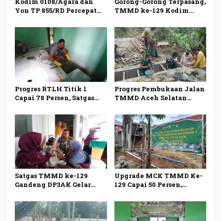
Kodim 0108/Agara dan
Gorong-Gorong Terpasang,
Yon TP 855/RD Percepat
TMMD ke-129 Kodim
Pembangunan Jembatan
0107/Aceh Selatan Pacu
Gantung di Lawe Ger Ger
Pembukaan Jalan Desa
Kemumu Sebrang
Progres RTLH Titik 1
Progres Pembukaan Jalan
Capai 78 Persen, Satgas
TMMD Aceh Selatan
TMMD ke-129 Kodim
Tembus 78 Persen, Satgas
0107/Aceh Selatan Kebut
Rampungkan Pondasi
Finishing
Jembatan Box
Satgas TMMD ke-129
Upgrade MCK TMMD Ke-
Gandeng DP3AK Gelar
129 Capai 50 Persen,
Posyandu di Beutong, TNI
Pemasangan Kusen dan
Pastikan Ibu dan Anak
Plester Dinding Terus
Dapat Layanan Kesehatan
Dikebut
Optimal