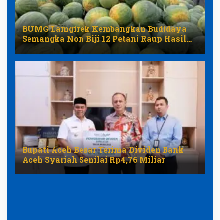
BUMG Lamgirek Kembangkan Budidaya
Semangka Non Biji 12 Petani Raup Hasil
Panen
Bupati Aceh Besar Terima Dividen Bank
Aceh Syariah Senilai Rp4,76 Miliar