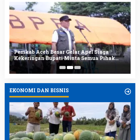
Pemkab Aceh Besar Gelar Apel Siaga
I
Kekeringan Bupati Minta Semua Pihak
D
Tingkatkan Kewaspadaan
T
EKONOMI DAN BISNIS