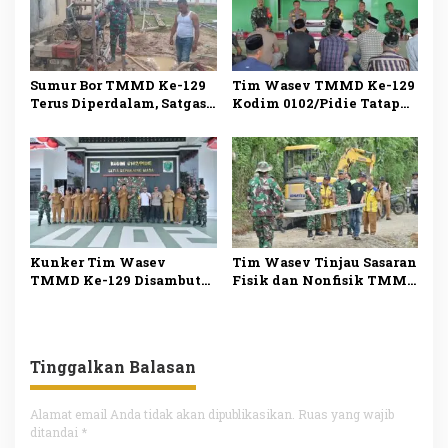
Sumur Bor TMMD Ke-129
Tim Wasev TMMD Ke-129
Terus Diperdalam, Satgas
Kodim 0102/Pidie Tatap
Optimistis Penuhi
Muka dengan Warga,
Kebutuhan Air Bersih
Salurkan Bantuan
Warga dan Masjid
Sembako sebagai Wujud
Kepedulian TNI
Kunker Tim Wasev
Tim Wasev Tinjau Sasaran
TMMD Ke-129 Disambut
Fisik dan Nonfisik TMMD
Hangat Forkopimda
Ke-129 Kodim 0102 Pidie
Kabupaten Pidie
Tinggalkan Balasan
Alamat email Anda tidak akan dipublikasikan.
Ruas yang wajib
ditandai
*