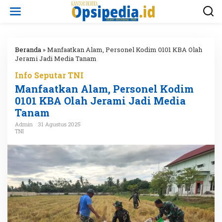
L
e
w
a
t
i
Beranda
»
Manfaatkan Alam, Personel Kodim 0101 KBA Olah
k
Jerami Jadi Media Tanam
e
Info Seputar TNI
k
o
Manfaatkan Alam, Personel Kodim
n
0101 KBA Olah Jerami Jadi Media
t
Tanam
e
n
Admin
31 Agustus 2025
TNI