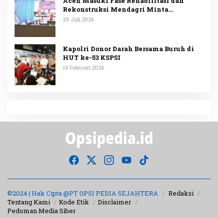
Aceh Masuki Fase Rehabilitasi dan
Rekonstruksi Mendagri Minta
Penggunaan Anggaran Dipublikasikan
29 Juli 2026
Kapolri Donor Darah Bersama Buruh di
HUT ke-53 KSPSI
16 Februari 2026
©2024 | Hak Cipta @PT OPSI PEDIA SEJAHTERA
Redaksi
Tentang Kami
Kode Etik
Disclaimer
Pedoman Media Siber