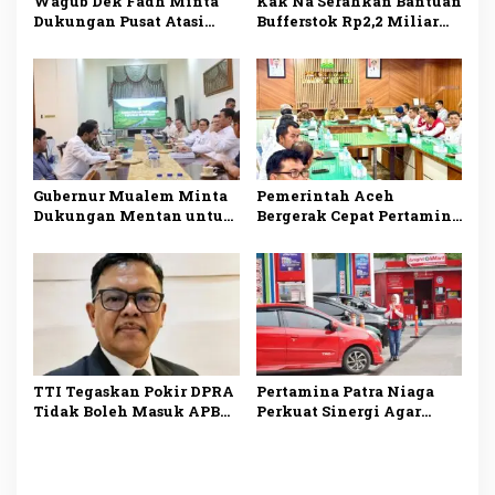
Wagub Dek Fadh Minta
Kak Na Serahkan Bantuan
Dukungan Pusat Atasi
Bufferstok Rp2,2 Miliar
Kekurangan Pasokan
untuk Penanggulangan
Semen di Aceh
Bencana di Simeulue
Gubernur Mualem Minta
Pemerintah Aceh
Dukungan Mentan untuk
Bergerak Cepat Pertamina
Percepat Pemulihan
Tambah Pasokan BBM
Sawah dan Kebun di Aceh
untuk Atasi Antrean
TTI Tegaskan Pokir DPRA
Pertamina Patra Niaga
Tidak Boleh Masuk APBA
Perkuat Sinergi Agar
Aceh 2027 Tanpa
Penyaluran BBM di Aceh
Musrenbang
Makin Optimal