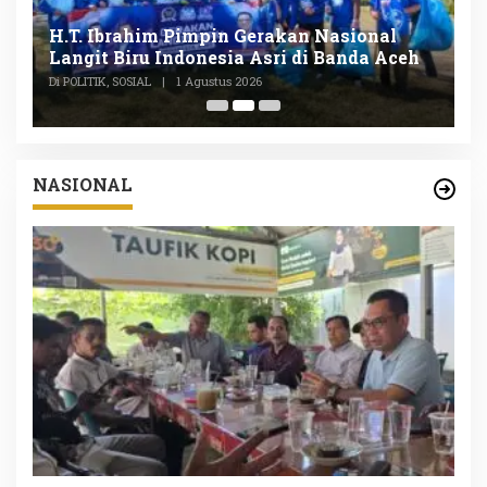
n
H.T. Ibrahim Pimpin Gerakan Nasional
D
Langit Biru Indonesia Asri di Banda Aceh
L
P
Di POLITIK, SOSIAL
|
1 Agustus 2026
Di
NASIONAL