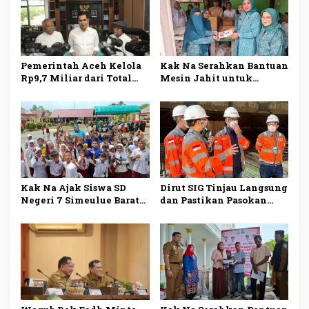
Pemerintah Aceh Kelola
Kak Na Serahkan Bantuan
Rp9,7 Miliar dari Total
Mesin Jahit untuk
Dana Kementan Rp2,5
Dukung Pengrajin Desa
Triliun untuk Pemulihan
Lhok Makmur
Bencana
Kak Na Ajak Siswa SD
Dirut SIG Tinjau Langsung
Negeri 7 Simeulue Barat
dan Pastikan Pasokan
Gemar Makan Ikan Demi
Semen di Aceh Kembali
Masa Depan Sehat
Normal