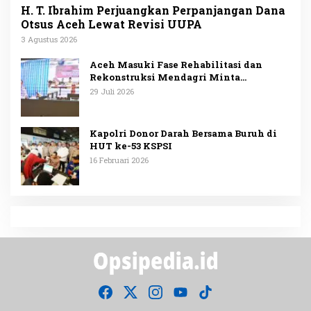
H. T. Ibrahim Perjuangkan Perpanjangan Dana
Otsus Aceh Lewat Revisi UUPA
3 Agustus 2026
Aceh Masuki Fase Rehabilitasi dan
Rekonstruksi Mendagri Minta
Penggunaan Anggaran Dipublikasikan
29 Juli 2026
Kapolri Donor Darah Bersama Buruh di
HUT ke-53 KSPSI
16 Februari 2026