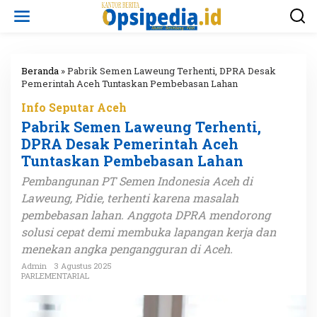
L
e
w
a
t
i
Beranda
»
Pabrik Semen Laweung Terhenti, DPRA Desak
k
Pemerintah Aceh Tuntaskan Pembebasan Lahan
e
Info Seputar Aceh
k
o
Pabrik Semen Laweung Terhenti,
n
DPRA Desak Pemerintah Aceh
t
Tuntaskan Pembebasan Lahan
e
n
Pembangunan PT Semen Indonesia Aceh di
Laweung, Pidie, terhenti karena masalah
pembebasan lahan. Anggota DPRA mendorong
solusi cepat demi membuka lapangan kerja dan
menekan angka pengangguran di Aceh.
Admin
3 Agustus 2025
PARLEMENTARIAL