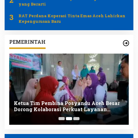
2
yang Berarti
3
RAT Perdana Koperasi Tinta Emas Aceh Lahirkan
Kepengurusan Baru
PEMERINTAH
t
Ketua Tim Pembina Posyandu Aceh Besar
K
Dorong Kolaborasi Perkuat Layanan
u
Kesehatan Ibu dan Anak
M