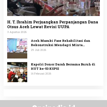
H. T. Ibrahim Perjuangkan Perpanjangan Dana
Otsus Aceh Lewat Revisi UUPA
3 Agustus 2026
Aceh Masuki Fase Rehabilitasi dan
Rekonstruksi Mendagri Minta
Penggunaan Anggaran Dipublikasikan
29 Juli 2026
Kapolri Donor Darah Bersama Buruh di
HUT ke-53 KSPSI
16 Februari 2026