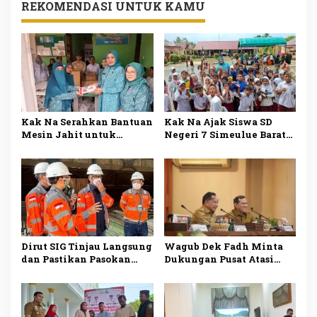
REKOMENDASI UNTUK KAMU
Kak Na Serahkan Bantuan
Kak Na Ajak Siswa SD
Mesin Jahit untuk
Negeri 7 Simeulue Barat
Dukung Pengrajin Desa
Gemar Makan Ikan Demi
Lhok Makmur
Masa Depan Sehat
Dirut SIG Tinjau Langsung
Wagub Dek Fadh Minta
dan Pastikan Pasokan
Dukungan Pusat Atasi
Semen di Aceh Kembali
Kekurangan Pasokan
Normal
Semen di Aceh