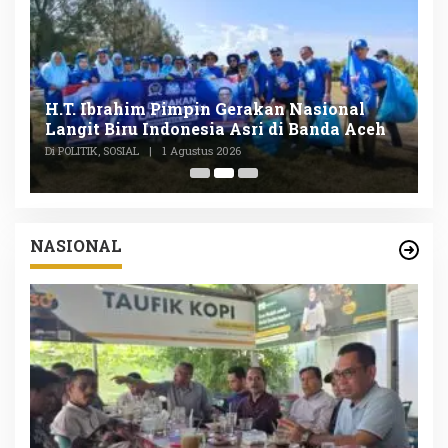
n
H.T. Ibrahim Pimpin Gerakan Nasional
D
Langit Biru Indonesia Asri di Banda Aceh
L
P
Di POLITIK, SOSIAL
|
1 Agustus 2026
Di
NASIONAL