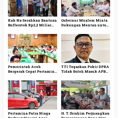
Kak Na Serahkan Bantuan
Gubernur Mualem Minta
Bufferstok Rp2,2 Miliar
Dukungan Mentan untuk
untuk Penanggulangan
Percepat Pemulihan
Bencana di Simeulue
Sawah dan Kebun di Aceh
Pemerintah Aceh
TTI Tegaskan Pokir DPRA
Bergerak Cepat Pertamina
Tidak Boleh Masuk APBA
Tambah Pasokan BBM
Aceh 2027 Tanpa
untuk Atasi Antrean
Musrenbang
Pertamina Patra Niaga
H. T. Ibrahim Perjuangkan