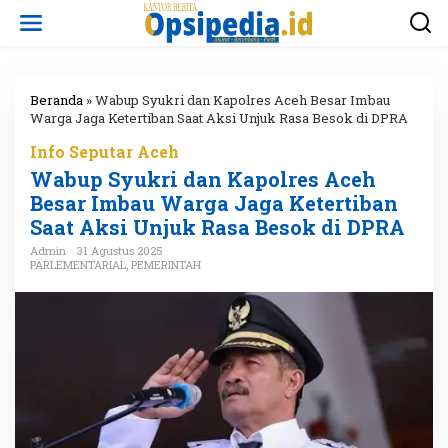
L
e
w
a
t
i
Beranda
»
Wabup Syukri dan Kapolres Aceh Besar Imbau
k
Warga Jaga Ketertiban Saat Aksi Unjuk Rasa Besok di DPRA
e
Info Seputar Aceh
k
o
Wabup Syukri dan Kapolres Aceh
n
Besar Imbau Warga Jaga Ketertiban
t
Saat Aksi Unjuk Rasa Besok di DPRA
e
n
Admin
31 Agustus 2025
PARLEMENTARIAL
,
PEMERINTAH