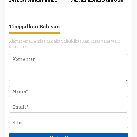
Perkuat Sinergi Agar
Perpanjangan Dana Otsus
Penyaluran BBM di Aceh
Aceh Lewat Revisi UUPA
Makin Optimal
Tinggalkan Balasan
Alamat email Anda tidak akan dipublikasikan.
Ruas yang wajib
ditandai
*