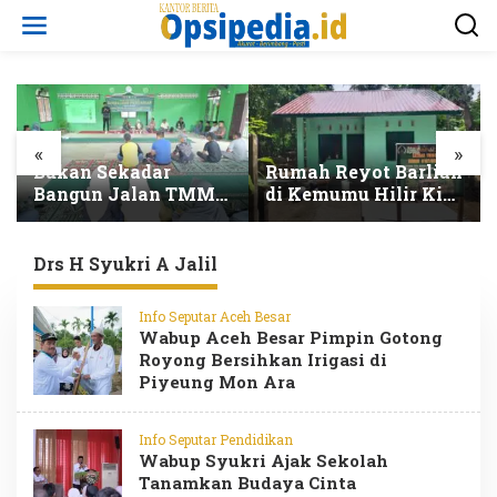
L
e
w
a
t
i
k
e
«
»
k
Bukan Sekadar
Rumah Reyot Barlian
o
Bangun Jalan TMMD
di Kemumu Hilir Kini
n
ke-129 Bekali Petani
Berubah Total
t
Lhok Panah
Tinggal Finishing
e
Tingkatkan Hasil
Drs H Syukri A Jalil
n
Pertanian
Info Seputar Aceh Besar
Wabup Aceh Besar Pimpin Gotong
Royong Bersihkan Irigasi di
Piyeung Mon Ara
Info Seputar Pendidikan
Wabup Syukri Ajak Sekolah
Tanamkan Budaya Cinta