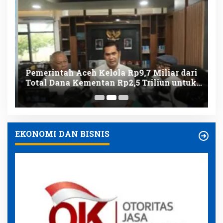
t
Pemerintah Aceh Kelola Rp9,7 Miliar dari
B
Total Dana Kementan Rp2,5 Triliun untuk
P
Pemulihan Bencana
P
EKONOMI DAN BISNIS