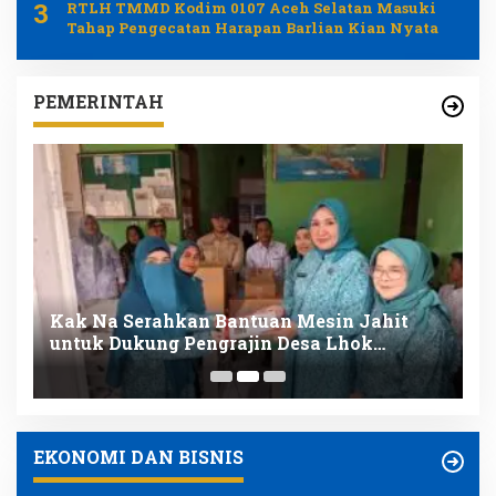
3
RTLH TMMD Kodim 0107 Aceh Selatan Masuki
Tahap Pengecatan Harapan Barlian Kian Nyata
PEMERINTAH
r
Kak Na Serahkan Bantuan Mesin Jahit
K
untuk Dukung Pengrajin Desa Lhok
B
Makmur
D
EKONOMI DAN BISNIS