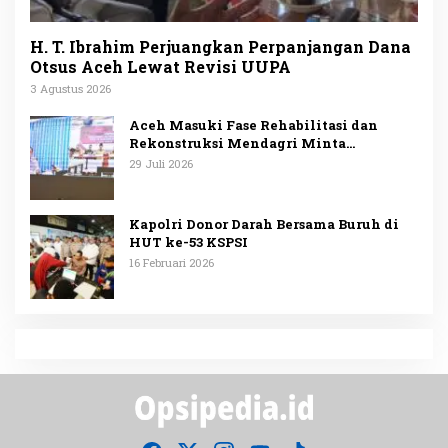
H. T. Ibrahim Perjuangkan Perpanjangan Dana
Otsus Aceh Lewat Revisi UUPA
3 Agustus 2026
Aceh Masuki Fase Rehabilitasi dan
Rekonstruksi Mendagri Minta
Penggunaan Anggaran Dipublikasikan
29 Juli 2026
Kapolri Donor Darah Bersama Buruh di
HUT ke-53 KSPSI
16 Februari 2026