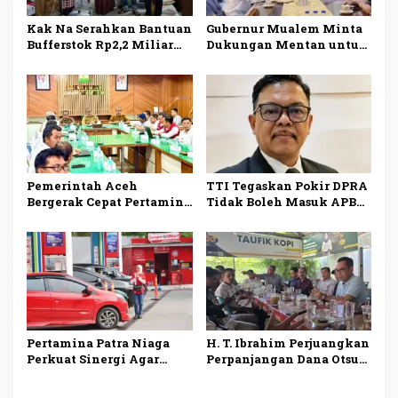
Kak Na Serahkan Bantuan
Gubernur Mualem Minta
Bufferstok Rp2,2 Miliar
Dukungan Mentan untuk
untuk Penanggulangan
Percepat Pemulihan
Bencana di Simeulue
Sawah dan Kebun di Aceh
Pemerintah Aceh
TTI Tegaskan Pokir DPRA
Bergerak Cepat Pertamina
Tidak Boleh Masuk APBA
Tambah Pasokan BBM
Aceh 2027 Tanpa
untuk Atasi Antrean
Musrenbang
Pertamina Patra Niaga
H. T. Ibrahim Perjuangkan
Perkuat Sinergi Agar
Perpanjangan Dana Otsus
Penyaluran BBM di Aceh
Aceh Lewat Revisi UUPA
Makin Optimal