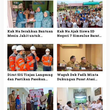
Kak Na Serahkan Bantuan
Kak Na Ajak Siswa SD
Mesin Jahit untuk
Negeri 7 Simeulue Barat
Dukung Pengrajin Desa
Gemar Makan Ikan Demi
Lhok Makmur
Masa Depan Sehat
Dirut SIG Tinjau Langsung
Wagub Dek Fadh Minta
dan Pastikan Pasokan
Dukungan Pusat Atasi
Semen di Aceh Kembali
Kekurangan Pasokan
Normal
Semen di Aceh