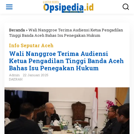
L
e
w
a
t
i
Beranda
»
Wali Nanggroe Terima Audiensi Ketua Pengadilan
k
Tinggi Banda Aceh Bahas Isu Penegakan Hukum
e
Info Seputar Aceh
k
o
Wali Nanggroe Terima Audiensi
n
Ketua Pengadilan Tinggi Banda Aceh
t
Bahas Isu Penegakan Hukum
e
n
Admin
22 Januari 2025
DAERAH