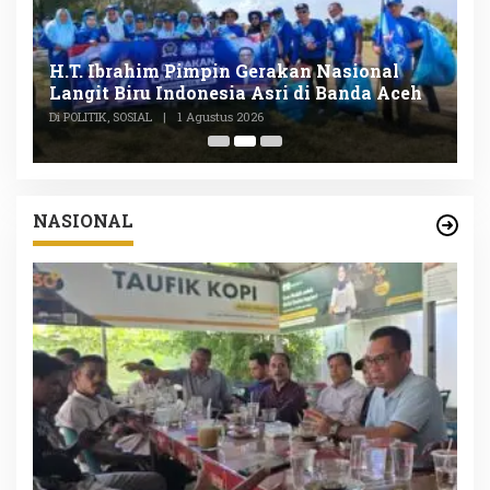
n
H.T. Ibrahim Pimpin Gerakan Nasional
D
Langit Biru Indonesia Asri di Banda Aceh
L
P
Di POLITIK, SOSIAL
|
1 Agustus 2026
Di
NASIONAL