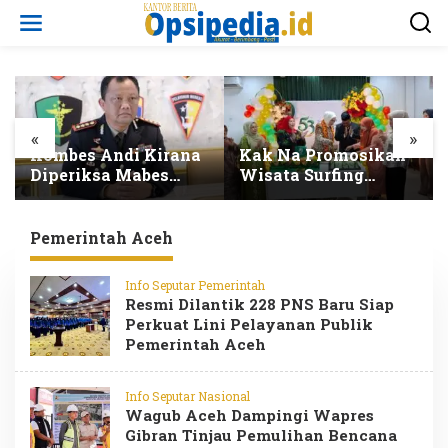
L
e
w
a
t
i
k
e
«
»
k
Kombes Andi Kirana
Kak Na Promosikan
o
Diperiksa Mabes
Wisata Surfing
n
Polri, Kapolda Tunjuk
Simeulue Sekaligus
t
Kabid TIK sebagai
Hadiri HUT Ke-53
e
Pelaksana Tugas
Bank Aceh Syariah
Pemerintah Aceh
n
Kapolresta Banda
Aceh
Info Seputar Pemerintah
Resmi Dilantik 228 PNS Baru Siap
Perkuat Lini Pelayanan Publik
Pemerintah Aceh
Info Seputar Nasional
Wagub Aceh Dampingi Wapres
Gibran Tinjau Pemulihan Bencana