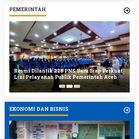
PEMERINTAH
Resmi Dilantik 228 PNS Baru Siap Perkuat
K
nk
Lini Pelayanan Publik Pemerintah Aceh
D
K
EKONOMI DAN BISNIS