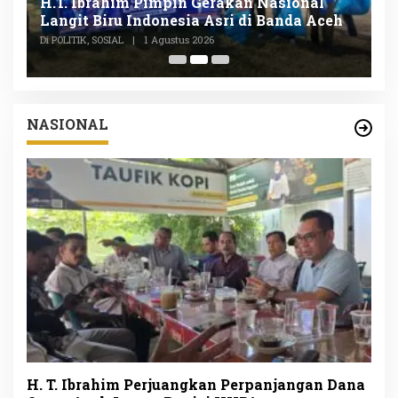
n
H.T. Ibrahim Pimpin Gerakan Nasional
D
Langit Biru Indonesia Asri di Banda Aceh
L
P
Di POLITIK, SOSIAL
|
1 Agustus 2026
Di
NASIONAL
H. T. Ibrahim Perjuangkan Perpanjangan Dana