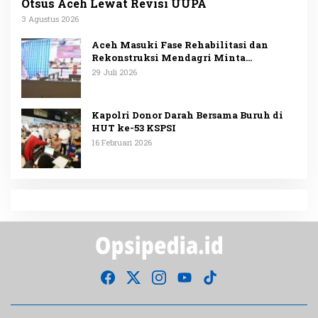
Otsus Aceh Lewat Revisi UUPA
3 Agustus 2026
Aceh Masuki Fase Rehabilitasi dan
Rekonstruksi Mendagri Minta
Penggunaan Anggaran Dipublikasikan
29 Juli 2026
Kapolri Donor Darah Bersama Buruh di
HUT ke-53 KSPSI
16 Februari 2026