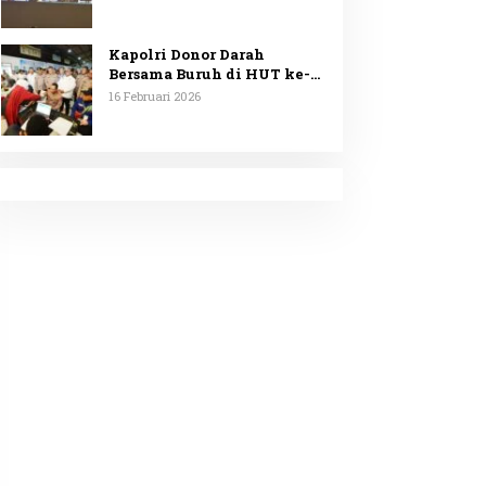
Minta Penggunaan
Anggaran Dipublikasikan
Kapolri Donor Darah
Bersama Buruh di HUT ke-53
KSPSI
16 Februari 2026