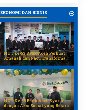
EKONOMI DAN BISNIS
HUT ke-53 Bank Aceh Perkuat
Amanah dan Pacu Transformasi
Ekonomi Syariah Aceh
HUT Ke-53 Bank Aceh Syariah
dengan Aksi Sosial yang Berarti