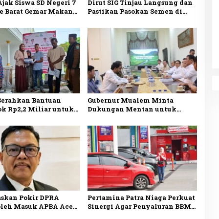
jak Siswa SD Negeri 7
Dirut SIG Tinjau Langsung dan
e Barat Gemar Makan
Pastikan Pasokan Semen di
mi Masa Depan Sehat
Aceh Kembali Normal
Serahkan Bantuan
Gubernur Mualem Minta
ok Rp2,2 Miliar untuk
Dukungan Mentan untuk
ulangan Bencana di
Percepat Pemulihan Sawah
e
dan Kebun di Aceh
askan Pokir DPRA
Pertamina Patra Niaga Perkuat
oleh Masuk APBA Aceh
Sinergi Agar Penyaluran BBM
npa Musrenbang
di Aceh Makin Optimal