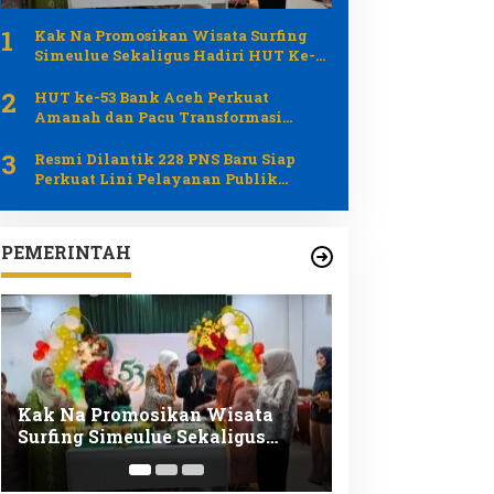
1
Kak Na Promosikan Wisata Surfing
Simeulue Sekaligus Hadiri HUT Ke-53
Bank Aceh Syariah
2
HUT ke-53 Bank Aceh Perkuat
Amanah dan Pacu Transformasi
Ekonomi Syariah Aceh
3
Resmi Dilantik 228 PNS Baru Siap
Perkuat Lini Pelayanan Publik
Pemerintah Aceh
PEMERINTAH
Resmi Dilantik 228 PNS Baru
Ketua Tim Pem
Siap Perkuat Lini Pelayanan
Aceh Besar Dor
Publik Pemerintah Aceh
Perkuat Layana
dan Anak