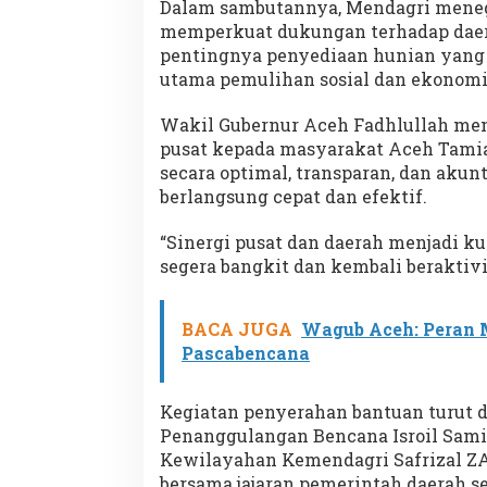
Dalam sambutannya, Mendagri meneg
memperkuat dukungan terhadap dae
pentingnya penyediaan hunian yang l
utama pemulihan sosial dan ekonomi
Wakil Gubernur Aceh Fadhlullah men
pusat kepada masyarakat Aceh Tamia
secara optimal, transparan, dan akunt
berlangsung cepat dan efektif.
“Sinergi pusat dan daerah menjadi k
segera bangkit dan kembali beraktivit
BACA JUGA
Wagub Aceh: Peran 
Pascabencana
Kegiatan penyerahan bantuan turut d
Penanggulangan Bencana Isroil Samih
Kewilayahan Kemendagri Safrizal ZA
bersama jajaran pemerintah daerah s