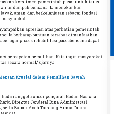
askan komitmen pemerintah pusat untuk terus
rah terdampak bencana. Ia menekankan
ayak, aman, dan berkelanjutan sebagai fondasi
 masyarakat.
yampaikan apresiasi atas perhatian pemerintah
ng. Ia berharap bantuan tersebut dimanfaatkan
abel agar proses rehabilitasi pascabencana dapat
unci percepatan pemulihan. Kita ingin masyarakat
as secara normal,” ujarnya.
Mentan Krusial dalam Pemulihan Sawah
ihadiri anggota unsur pengarah Badan Nasional
Ampon Bram Bertemu Puluhan
arjo, Direktur Jenderal Bina Administrasi
Wartawan Bahas Isu Strategis
, serta Bupati Aceh Tamiang Armia Fahmi
Aceh dalam Suasana Penuh
Di POLITIK
|
2 Agustus 2026
etempat.