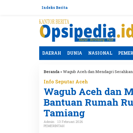
L
e
Indeks Berita
w
a
t
i
k
e
k
o
DAERAH
DUNIA
NASIONAL
PEME
n
t
e
Beranda
»
Wagub Aceh dan Mendagri Serahkan 
n
Info Seputar Aceh
Wagub Aceh dan M
Bantuan Rumah Ru
Tamiang
Admin
13 Februari 2026
PEMERINTAH