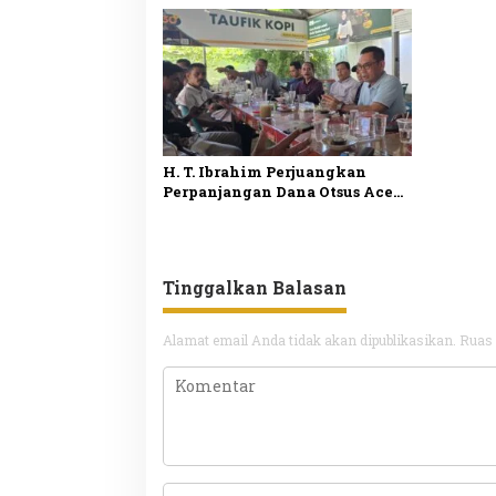
Antrean
H. T. Ibrahim Perjuangkan
Perpanjangan Dana Otsus Aceh
Lewat Revisi UUPA
Tinggalkan Balasan
Alamat email Anda tidak akan dipublikasikan.
Ruas 