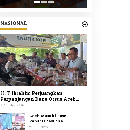
Peduli Lingku
ke-25
NASIONAL
H. T. Ibrahim Perjuangkan
Perpanjangan Dana Otsus Aceh
Lewat Revisi UUPA
3 Agustus 2026
Aceh Masuki Fase
Rehabilitasi dan
Rekonstruksi Mendagri
29 Juli 2026