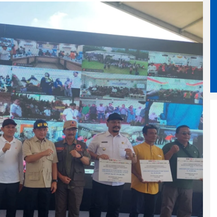
Kak Na Promosikan Wisata
Surfing Simeulue Sekaligus
Hadiri HUT Ke-53 Bank Aceh
Syariah