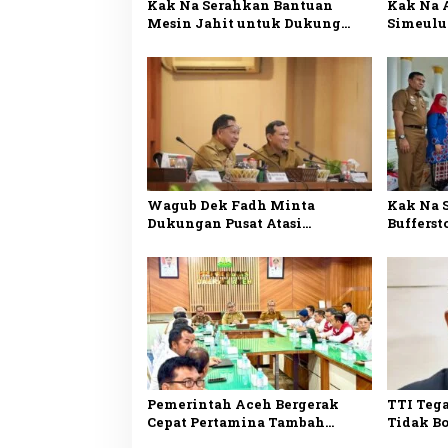
Kak Na Serahkan Bantuan
Kak Na A
Mesin Jahit untuk Dukung
Simeulu
Pengrajin Desa Lhok Makmur
Ikan De
Wagub Dek Fadh Minta
Kak Na 
Dukungan Pusat Atasi
Bufferst
Kekurangan Pasokan Semen di
Penangg
Aceh
Simeulu
Pemerintah Aceh Bergerak
TTI Teg
Cepat Pertamina Tambah
Tidak B
Pasokan BBM untuk Atasi
2027 Ta