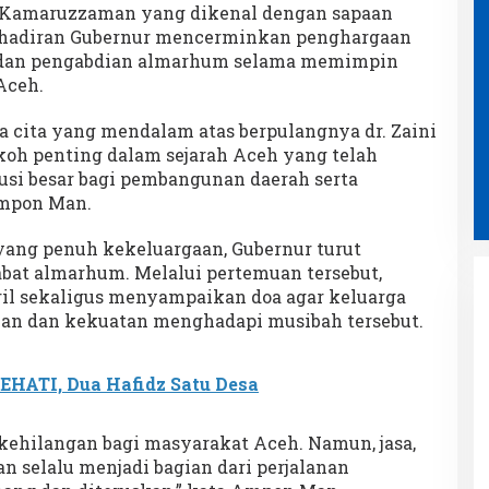
u Kamaruzzaman yang dikenal dengan sapaan
hadiran Gubernur mencerminkan penghargaan
i dan pengabdian almarhum selama memimpin
Aceh.
cita yang mendalam atas berpulangnya dr. Zaini
okoh penting dalam sejarah Aceh yang telah
si besar bagi pembangunan daerah serta
Ampon Man.
yang penuh kekeluargaan, Gubernur turut
bat almarhum. Melalui pertemuan tersebut,
l sekaligus menyampaikan doa agar keluarga
han dan kekuatan menghadapi musibah tersebut.
EHATI, Dua Hafidz Satu Desa
Ampon Bram Bertemu Puluhan
kehilangan bagi masyarakat Aceh. Namun, jasa,
Wartawan Bahas Isu Strategis
n selalu menjadi bagian dari perjalanan
Aceh dalam Suasana Penuh
Di POLITIK
|
2 Agustus 2026