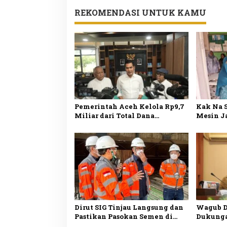
REKOMENDASI UNTUK KAMU
Pemerintah Aceh Kelola Rp9,7
Kak Na 
Miliar dari Total Dana
Mesin J
Kementan Rp2,5 Triliun untuk
Pengraj
Pemulihan Bencana
Dirut SIG Tinjau Langsung dan
Wagub D
Pastikan Pasokan Semen di
Dukunga
Aceh Kembali Normal
Kekuran