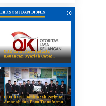
EKONOMI DAN BISNIS
OJK Catat Aset Industri
Keuangan Syariah Capai
Rp3.131 Triliun pada 2025
HUT ke-53 Bank Aceh Perkuat
Amanah dan Pacu Transformasi