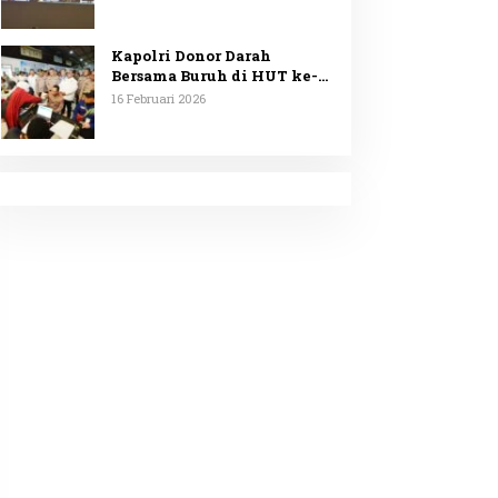
Minta Penggunaan
Anggaran Dipublikasikan
Kapolri Donor Darah
Bersama Buruh di HUT ke-53
KSPSI
16 Februari 2026