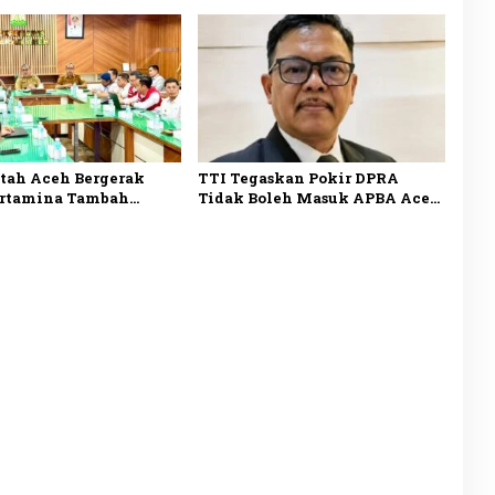
Simeulue
tah Aceh Bergerak
TTI Tegaskan Pokir DPRA
ertamina Tambah
Tidak Boleh Masuk APBA Aceh
 BBM untuk Atasi
2027 Tanpa Musrenbang