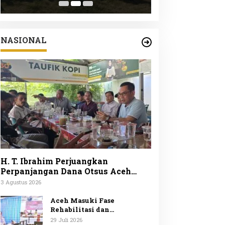
Peduli Lingku
ke-25
NASIONAL
H. T. Ibrahim Perjuangkan
Perpanjangan Dana Otsus Aceh
Lewat Revisi UUPA
3 Agustus 2026
Aceh Masuki Fase
Rehabilitasi dan
Rekonstruksi Mendagri
29 Juli 2026