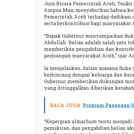
Juru Bicara Pemerintah Aceh, Teuk
Ampon Man, menyebutkan bahwa ke
Pemerintah Aceh terhadap dedikas
serta berkontribusi bagi masyarakat 
“Bapak Gubernur menyampaikan duka 
Abdullah. Beliau adalah salah satu t
memberikan pengabdian dan kontribu
perjuangan masyarakat Aceh,” ujar 
Ia menjelaskan, dalam suasana duka 
berbincang dengan keluarga dan kera
Gubernur memberikan dukungan mori
yang ditinggalkan diberikan ketaba
BACA JUGA
Program Pasangan S
“Kepergian almarhum tentu menjadi 
pemikiran, dan pengabdian beliau aka