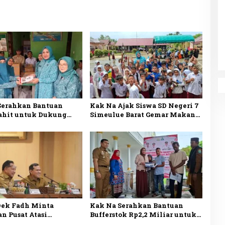
Serahkan Bantuan
Kak Na Ajak Siswa SD Negeri 7
ahit untuk Dukung
Simeulue Barat Gemar Makan
in Desa Lhok Makmur
Ikan Demi Masa Depan Sehat
ek Fadh Minta
Kak Na Serahkan Bantuan
n Pusat Atasi
Bufferstok Rp2,2 Miliar untuk
gan Pasokan Semen di
Penanggulangan Bencana di