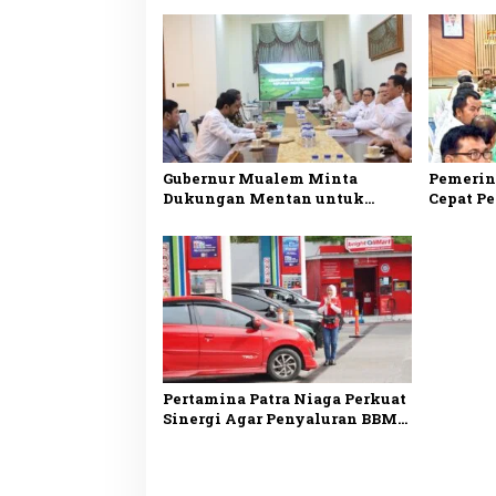
Aceh
Gubernur Mualem Minta
Pemerin
Dukungan Mentan untuk
Cepat P
Percepat Pemulihan Sawah
Pasokan
dan Kebun di Aceh
Antrean
Pertamina Patra Niaga Perkuat
Sinergi Agar Penyaluran BBM
di Aceh Makin Optimal