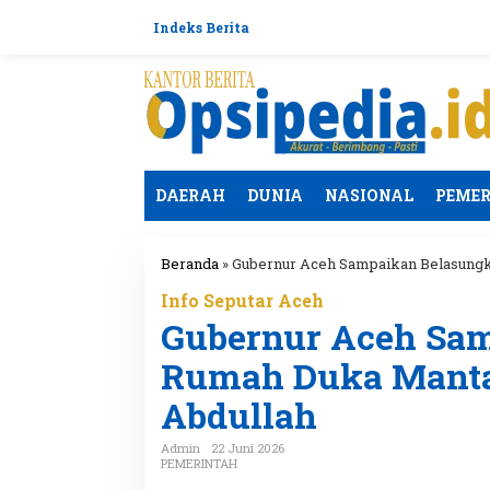
L
e
Indeks Berita
w
a
t
i
k
e
k
o
DAERAH
DUNIA
NASIONAL
PEME
n
t
e
Beranda
»
Gubernur Aceh Sampaikan Belasungka
n
Info Seputar Aceh
Gubernur Aceh Sa
Rumah Duka Mantan
Abdullah
Admin
22 Juni 2026
PEMERINTAH