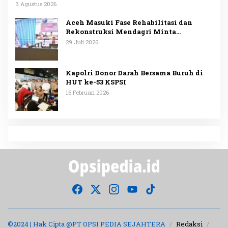
3 Agustus 2026
Aceh Masuki Fase Rehabilitasi dan
Rekonstruksi Mendagri Minta
Penggunaan Anggaran Dipublikasikan
29 Juli 2026
Kapolri Donor Darah Bersama Buruh di
HUT ke-53 KSPSI
16 Februari 2026
©2024 | Hak Cipta @PT OPSI PEDIA SEJAHTERA
Redaksi