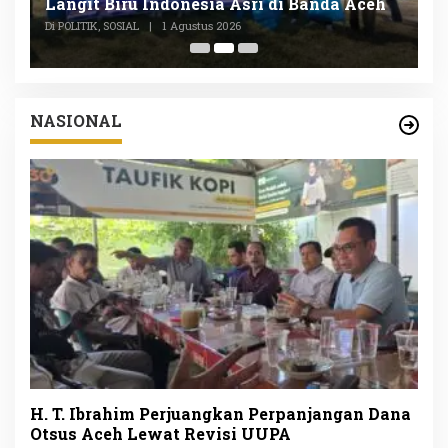
Langit Biru Indonesia Asri di Banda Aceh
L
P
Di POLITIK, SOSIAL
|
1 Agustus 2026
Di
NASIONAL
H. T. Ibrahim Perjuangkan Perpanjangan Dana
Otsus Aceh Lewat Revisi UUPA