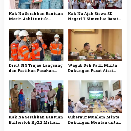
Kak Na Serahkan Bantuan
Kak Na Ajak Siswa SD
Mesin Jahit untuk
Negeri 7 Simeulue Barat
Dukung Pengrajin Desa
Gemar Makan Ikan Demi
Lhok Makmur
Masa Depan Sehat
Dirut SIG Tinjau Langsung
Wagub Dek Fadh Minta
dan Pastikan Pasokan
Dukungan Pusat Atasi
Semen di Aceh Kembali
Kekurangan Pasokan
Normal
Semen di Aceh
Kak Na Serahkan Bantuan
Gubernur Mualem Minta
Bufferstok Rp2,2 Miliar
Dukungan Mentan untuk
untuk Penanggulangan
Percepat Pemulihan