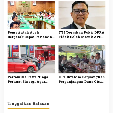
Bencana di Simeulue
Sawah dan Kebun di Aceh
Pemerintah Aceh
TTI Tegaskan Pokir DPRA
Bergerak Cepat Pertamina
Tidak Boleh Masuk APBA
Tambah Pasokan BBM
Aceh 2027 Tanpa
untuk Atasi Antrean
Musrenbang
Pertamina Patra Niaga
H. T. Ibrahim Perjuangkan
Perkuat Sinergi Agar
Perpanjangan Dana Otsus
Penyaluran BBM di Aceh
Aceh Lewat Revisi UUPA
Makin Optimal
Tinggalkan Balasan