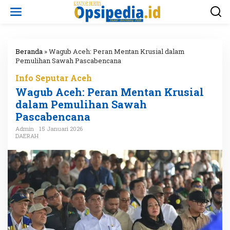
L
e
w
a
t
i
Beranda
»
Wagub Aceh: Peran Mentan Krusial dalam
k
Pemulihan Sawah Pascabencana
e
Info Seputar Aceh
k
o
Wagub Aceh: Peran Mentan Krusial
n
dalam Pemulihan Sawah
t
Pascabencana
e
n
Admin
15 Januari 2026
DAERAH