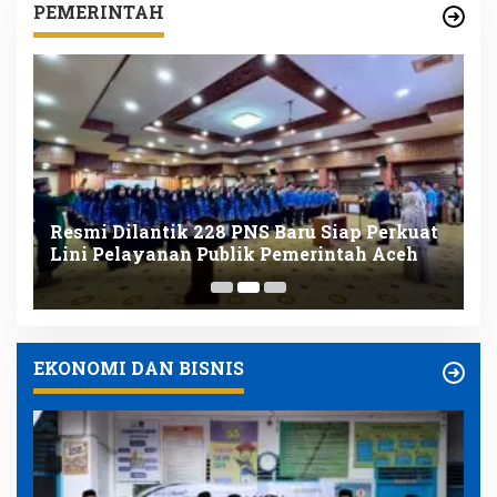
PEMERINTAH
Resmi Dilantik 228 PNS Baru Siap Perkuat
K
nk
Lini Pelayanan Publik Pemerintah Aceh
D
K
EKONOMI DAN BISNIS